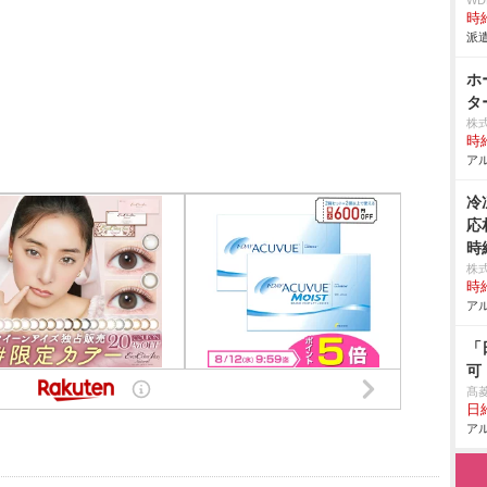
W
時給
派遣
ホ
タ
株
時給
アル
冷
応
時
株
時給
アル
「
可
髙
日給
アル