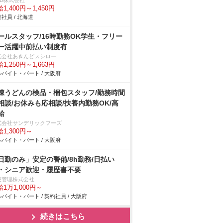
DB株式会社
1,400円～1,450円
社員 / 北海道
ールスタッフ/16時勤務OK学生・フリー
ー活躍中前払い制度有
式会社あきんどスシロー
1,250円～1,663円
バイト・パート / 大阪府
凍うどんの検品・梱包スタッフ/勤務時間
相談/お休みも応相談/扶養内勤務OK/高
給
式会社サンデリックフーズ
1,300円～
バイト・パート / 大阪府
日勤のみ」安定の警備/8h勤務/日払い
・シニア歓迎・履歴書不要
菱管理株式会社
1万1,000円～
バイト・パート / 契約社員 / 大阪府
続きはこちら