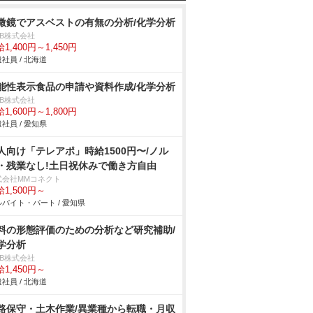
微鏡でアスベストの有無の分析/化学分析
DB株式会社
1,400円～1,450円
社員 / 北海道
能性表示食品の申請や資料作成/化学分析
DB株式会社
1,600円～1,800円
社員 / 愛知県
人向け「テレアポ」時給1500円〜/ノル
・残業なし!土日祝休みで働き方自由
式会社MMコネクト
1,500円～
バイト・パート / 愛知県
料の形態評価のための分析など研究補助/
学分析
DB株式会社
1,450円～
社員 / 北海道
路保守・土木作業/異業種から転職・月収