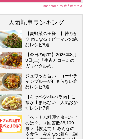
sponsored by 求人ボックス
人気記事ランキング
【夏野菜の王様！】苦みが
クセになる！ピーマンの絶
品レシピ8選
【今日の献立】2026年8月
8日(土)「牛肉とコーンの
ガリバタ炒め」
ジュワッと旨い！ゴーヤチ
ャンプルーが止まらない絶
品レシピ3選
【キャベツ×豚バラ肉】ご
飯が止まらない！人気おか
ずレシピ7選
「ベトナム料理で食べたい
のは？」＜回答数38,109
票＞【教えて！ みんなの
衣食住「みんなの暮らし調