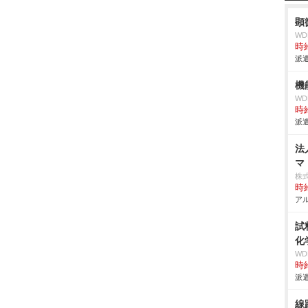
顕
W
時給
派遣
機
W
時給
派遣
法
マ
株
時給
アル
試
化
W
時給
派遣
線