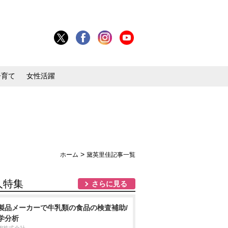
子育て
女性活躍
>
ホーム
黛英里佳記事一覧
人特集
さらに見る
製品メーカーで牛乳類の食品の検査補助/
学分析