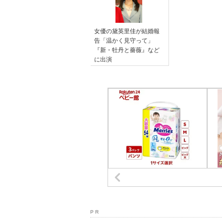
女優の黛英里佳が結婚報
告「温かく見守って」
『新・牡丹と薔薇』など
に出演
P R