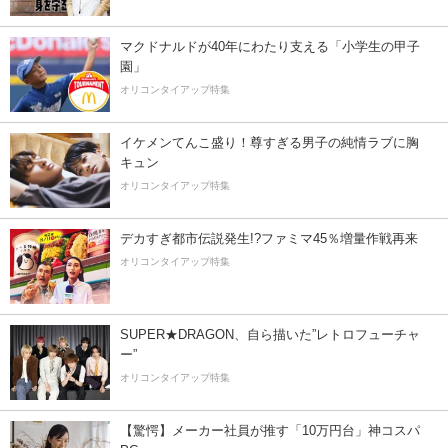
マクドナルドが40年にわたり支える「小学生の甲子
園」
オリコンタイアップ特集
イケメンてんこ盛り！尊すぎる男子の純情ラブに胸
キュン
オリコンタイアップ特集
デカすぎ都市伝説発生!?ファミマ45％増量作戦再来
オリコンタイアップ特集
SUPER★DRAGON、自ら描いた”レトロフューチャ
ー”
オリコンタイアップ特集
【驚愕】メーカー社員が推す「10万円台」神コスパ