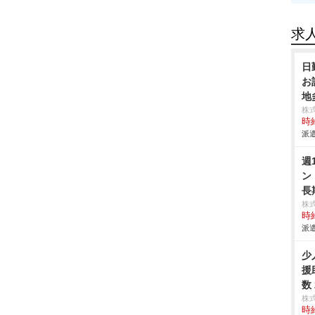
求
日
お
地
株
時給
派遣
週
ン
長
株
時給
派遣
少
援
数
株
時給