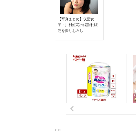
【写真まとめ】仮面女
子・川村虹花の縦割れ腹
筋を撮りおろし！
P R