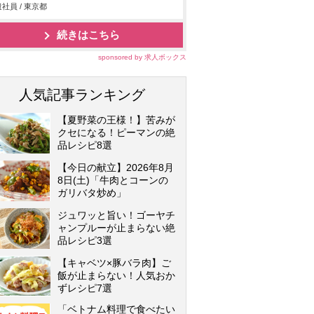
社員 / 東京都
続きはこちら
sponsored by 求人ボックス
人気記事ランキング
【夏野菜の王様！】苦みが
クセになる！ピーマンの絶
品レシピ8選
【今日の献立】2026年8月
8日(土)「牛肉とコーンの
ガリバタ炒め」
ジュワッと旨い！ゴーヤチ
ャンプルーが止まらない絶
品レシピ3選
【キャベツ×豚バラ肉】ご
飯が止まらない！人気おか
ずレシピ7選
「ベトナム料理で食べたい