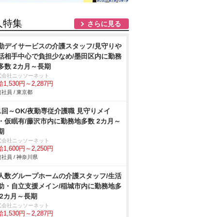
人特集
さらに見る
勤デイサービスの介護スタッフ/見守り
話相手中心で負担少なめ/墨田区内に勤務
多数 2カ月～長期
式会社ニッソーネット
1,530円～2,287円
社員 / 東京都
1回～OK/夜勤専従介護職 見守りメイ
・仮眠有/藤沢市内に勤務地多数 2カ月～
期
式会社ニッソーネット
1,600円～2,250円
社員 / 神奈川県
人数グループホームの介護スタッフ/生活
助・自立支援メイン/稲城市内に勤務地多
 2カ月～長期
式会社ニッソーネット
1,530円～2,287円