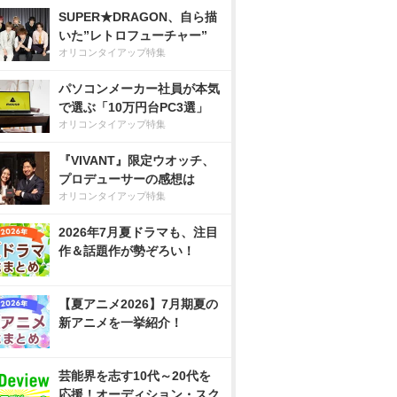
SUPER★DRAGON、自ら描
いた”レトロフューチャー”
オリコンタイアップ特集
パソコンメーカー社員が本気
で選ぶ「10万円台PC3選」
オリコンタイアップ特集
『VIVANT』限定ウオッチ、
プロデューサーの感想は
オリコンタイアップ特集
2026年7月夏ドラマも、注目
作＆話題作が勢ぞろい！
【夏アニメ2026】7月期夏の
新アニメを一挙紹介！
芸能界を志す10代～20代を
応援！オーディション・スク