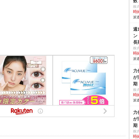
数
株
時給
派遣
週
ン
長
株
時給
派遣
力
が
期
株
時給
派遣
力
が
期
株
時給