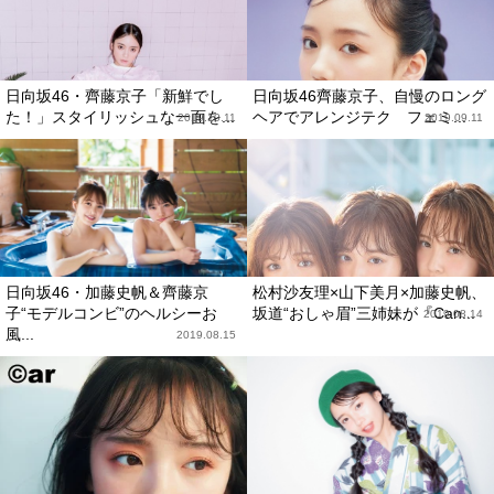
日向坂46・齊藤京子「新鮮でし
日向坂46齊藤京子、自慢のロング
た！」スタイリッシュな一面を...
ヘアでアレンジテク フェミ...
2019.10.11
2019.09.11
日向坂46・加藤史帆＆齊藤京
松村沙友理×山下美月×加藤史帆、
子“モデルコンビ”のヘルシーお
坂道“おしゃ眉”三姉妹が『Can...
2019.08.14
風...
2019.08.15