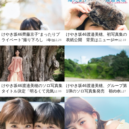
けやき坂46齊藤京子“まったりプ
けやき坂46渡邉美穂、初写真集の
ライベート”撮り下ろし キュ...
表紙公開 背景はニュージー...
2018.12.26
2018.12.19
けやき坂46渡邉美穂のソロ写真集
けやき坂46渡邉美穂、グループ第
タイトル決定「明るくて元気...
1弾のソロ写真集発売 初の水...
2018.12.06
2018.11.27