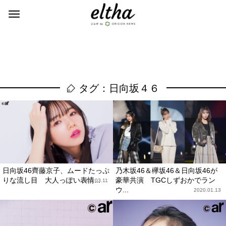
タグ：日向坂４６
日向坂46齊藤京子、ムードたっぷ
乃木坂46＆欅坂46＆日向坂46が
りな流し目 大人っぽい表情...
豪華共演 TGCしずおかでラン
2020.03.11
ウ...
2020.01.13