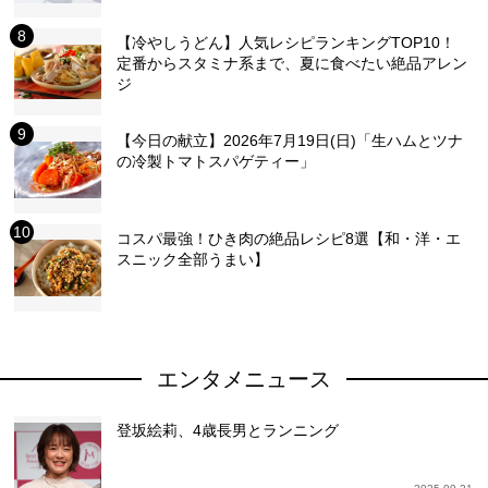
【冷やしうどん】人気レシピランキングTOP10！
定番からスタミナ系まで、夏に食べたい絶品アレン
ジ
【今日の献立】2026年7月19日(日)「生ハムとツナ
の冷製トマトスパゲティー」
コスパ最強！ひき肉の絶品レシピ8選【和・洋・エ
スニック全部うまい】
エンタメニュース
登坂絵莉、4歳長男とランニング