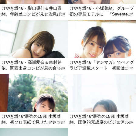
けやき坂46・影山優佳＆井口眞
けやき坂46・小坂菜緒、グループ
緒、年齢差コンビが見せる息ぴ...
初の専属モデルに 『Sevente...
2018.05.28
2018.05.22
けやき坂46・高瀬愛奈＆東村芽
けやき坂46『ヤンマガ』でペアグ
依、関西出身コンビが息の合っ...
ラビア連載スタート 初回は...
2018.04.09
2018.03.12
けやき坂46“最強の15歳”小坂菜
けやき坂46“最強の15歳”小坂菜
緒、初ソロ表紙で見せたフレッ...
緒、圧倒的完成度のビジュアル...
2018.03.07
2018.03.06