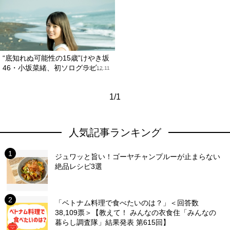
“底知れぬ可能性の15歳”けやき坂
46・小坂菜緒、初ソログラビ...
2017.12.11
1/1
人気記事ランキング
ジュワッと旨い！ゴーヤチャンプルーが止まらない
絶品レシピ3選
「ベトナム料理で食べたいのは？」＜回答数
38,109票＞【教えて！ みんなの衣食住「みんなの
暮らし調査隊」結果発表 第615回】