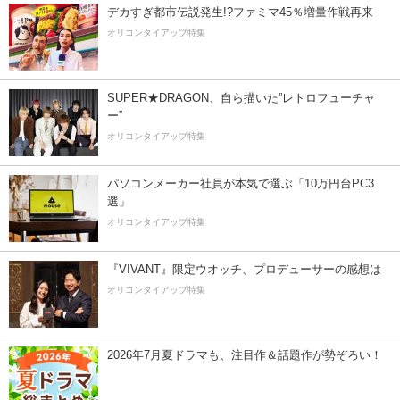
デカすぎ都市伝説発生!?ファミマ45％増量作戦再来
オリコンタイアップ特集
SUPER★DRAGON、自ら描いた”レトロフューチャ
ー”
オリコンタイアップ特集
パソコンメーカー社員が本気で選ぶ「10万円台PC3
選」
オリコンタイアップ特集
『VIVANT』限定ウオッチ、プロデューサーの感想は
オリコンタイアップ特集
2026年7月夏ドラマも、注目作＆話題作が勢ぞろい！