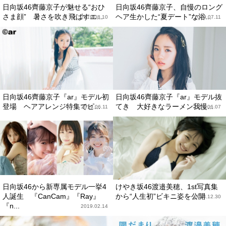
日向坂46齊藤京子が魅せる“おひ
日向坂46齊藤京子、自慢のロング
さま顔” 暑さを吹き飛ばすエ...
ヘア生かした“夏デート”な浴...
2019.08.10
2019.07.11
日向坂46齊藤京子『ar』モデル初
日向坂46齊藤京子『ar』モデル抜
登場 ヘアアレンジ特集でピ...
てき 大好きなラーメン我慢...
2019.06.11
2019.06.07
日向坂46から新専属モデル一挙4
けやき坂46渡邉美穂、1st写真集
人誕生 『CanCam』『Ray』
から“人生初”ビキニ姿を公開
2018.12.30
『n...
2019.02.14