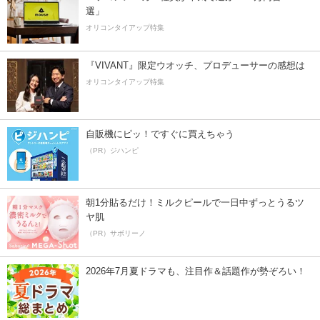
選」
オリコンタイアップ特集
『VIVANT』限定ウオッチ、プロデューサーの感想は
オリコンタイアップ特集
自販機にピッ！ですぐに買えちゃう
（PR）ジハンピ
朝1分貼るだけ！ミルクピールで一日中ずっとうるツ
ヤ肌
（PR）サボリーノ
2026年7月夏ドラマも、注目作＆話題作が勢ぞろい！