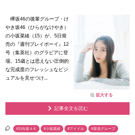
欅坂46の後輩グループ・け
き坂46（ひらがなけやき）
の小坂菜緒（15）が、5日発
売の『週刊プレイボーイ』12
号（集英社）のグラビアに登
場。15歳とは思えない圧倒的
な完成度のフレッシュなビジ
ュアルを見せつけ...
拡大する
記事全文を読む
#日向坂４６
#小坂菜緒
#アイドル
#坂道グループ