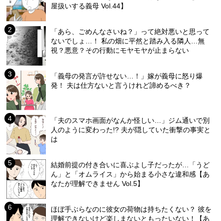
屋扱いする義母 Vol.44】
「あら、ごめんなさいね？」って絶対悪いと思って
ないでしょ…！ 私の畑に平然と踏み入る隣人…無
視？悪意？その行動にモヤモヤが止まらない
「義母の発言が許せない…！」嫁が義母に怒り爆
発！ 夫は仕方ないと言うけれど諦めるべき？
「夫のスマホ画面がなんか怪しい…」ジム通いで別
人のように変わった!? 夫が隠していた衝撃の事実と
は
結婚前提の付き合いに喜ぶよし子だったが…「うど
ん」と「オムライス」から始まる小さな違和感【あ
なたが理解できません Vol.5】
ほぼ手ぶらなのに彼女の荷物は持ちたくない？ 彼を
理解できないけど楽しまないともったいない！【あ