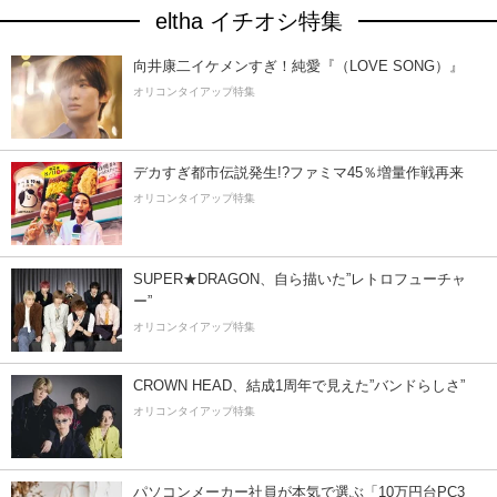
eltha イチオシ特集
向井康二イケメンすぎ！純愛『（LOVE SONG）』
オリコンタイアップ特集
デカすぎ都市伝説発生!?ファミマ45％増量作戦再来
オリコンタイアップ特集
SUPER★DRAGON、自ら描いた”レトロフューチャ
ー”
オリコンタイアップ特集
CROWN HEAD、結成1周年で見えた”バンドらしさ”
オリコンタイアップ特集
パソコンメーカー社員が本気で選ぶ「10万円台PC3