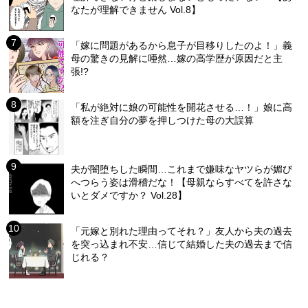
なたが理解できません Vol.8】
「嫁に問題があるから息子が目移りしたのよ！」義
母の驚きの見解に唖然…嫁の高学歴が原因だと主
張!?
「私が絶対に娘の可能性を開花させる…！」娘に高
額を注ぎ自分の夢を押しつけた母の大誤算
夫が闇堕ちした瞬間…これまで嫌味なヤツらが媚び
へつらう姿は滑稽だな！【母親ならすべてを許さな
いとダメですか？ Vol.28】
「元嫁と別れた理由ってそれ？」友人から夫の過去
を突っ込まれ不安…信じて結婚した夫の過去まで信
じれる？