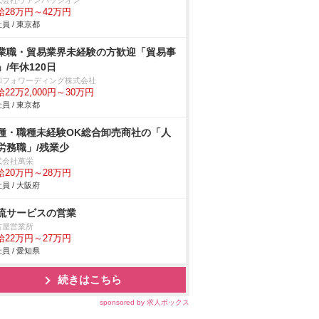
式会社ヴァンパッシオン
給28万円～42万円
員 / 東京都
業職・貿易業界未経験の方歓迎「貿易事
」/年休120日
和フォワーディング株式会社
22万2,000円～30万円
員 / 東京都
種・職種未経験OK総合卸売商社の「人
労務職」/残業少
式会社萬栄
給20万円～28万円
員 / 大阪府
流サービスの営業
古屋営業所
給22万円～27万円
員 / 愛知県
続きはこちら
sponsored by 求人ボックス