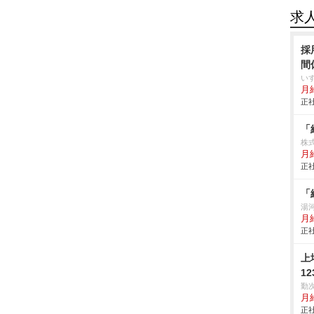
求
採
間
い
月
正社
「
株式
月給
正社
「
湯
月
正社
上
1
勤
月
正社