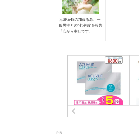
元SKE48の加藤るみ、一
般男性との“七夕婚”を報告
「心から幸せです」
P R