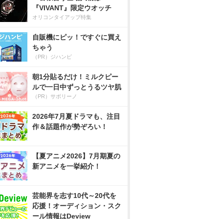
『VIVANT』限定ウオッチ
オリコンタイアップ特集
自販機にピッ！ですぐに買え
ちゃう
（PR）ジハンピ
朝1分貼るだけ！ミルクピー
ルで一日中ずっとうるツヤ肌
（PR）サボリーノ
2026年7月夏ドラマも、注目
作＆話題作が勢ぞろい！
【夏アニメ2026】7月期夏の
新アニメを一挙紹介！
芸能界を志す10代～20代を
応援！オーディション・スク
ール情報はDeview