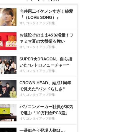
向井康二イケメンすぎ！純愛
『（LOVE SONG）』
オリコンタイアップ特集
お値段そのまま45％増量！フ
ァミマ夏の大盤振る舞い
オリコンタイアップ特集
SUPER★DRAGON、自ら描
いた”レトロフューチャー”
オリコンタイアップ特集
CROWN HEAD、結成1周年
で見えた”バンドらしさ”
オリコンタイアップ特集
パソコンメーカー社員が本気
で選ぶ「10万円台PC3選」
オリコンタイアップ特集
一番似合う登場人物は…