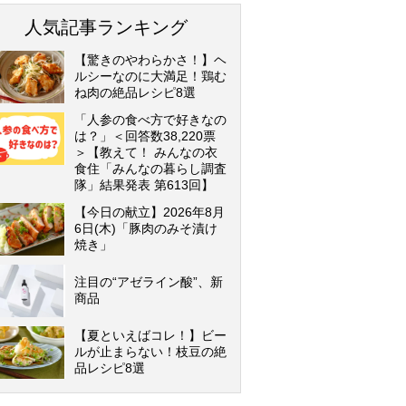
人気記事ランキング
【驚きのやわらかさ！】ヘ
ルシーなのに大満足！鶏む
ね肉の絶品レシピ8選
「人参の食べ方で好きなの
は？」＜回答数38,220票
＞【教えて！ みんなの衣
食住「みんなの暮らし調査
隊」結果発表 第613回】
【今日の献立】2026年8月
6日(木)「豚肉のみそ漬け
焼き」
注目の“アゼライン酸”、新
商品
【夏といえばコレ！】ビー
ルが止まらない！枝豆の絶
品レシピ8選