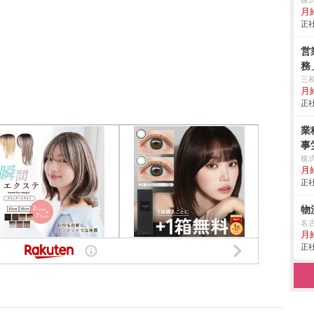
株
月
正社
営
務
三
月給
正社
業
事
株
月
正社
物
名
月
正社