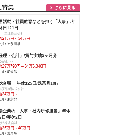
人特集
さらに見る
用活動・社員教育などを担う「人事」/年
休日121日
すゞ車体株式会社
給24万円～34万円
員 / 神奈川県
経理・会計」/賞与実績5ヶ月分
会社meito
29万790円～34万6,340円
員 / 愛知県
総合職 」年休125日/残業月10h
河原瓦斯株式会社
給24万円～
員 / 東京都
場企業の「人事・社内研修担当」年休
23日/完休2日
次郎株式会社
給25万円～40万円
員 / 愛知県