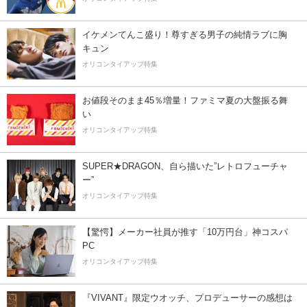
イケメンてんこ盛り！尊すぎる男子の純情ラブに胸
キュン
オリコンタイアップ特集
お値段そのまま45％増量！ファミマ夏の大盤振る舞
い
オリコンタイアップ特集
SUPER★DRAGON、自ら描いた”レトロフューチャ
ー”
オリコンタイアップ特集
【驚愕】メーカー社員が推す「10万円台」神コスパ
PC
オリコンタイアップ特集
『VIVANT』限定ウオッチ、プロデューサーの感想は