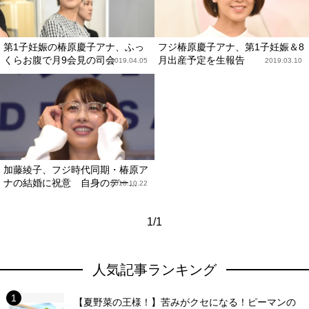
第1子妊娠の椿原慶子アナ、ふっ
フジ椿原慶子アナ、第1子妊娠＆8
くらお腹で月9会見の司会
月出産予定を生報告
2019.04.05
2019.03.10
加藤綾子、フジ時代同期・椿原ア
ナの結婚に祝意 自身のデー...
2018.10.22
1/1
人気記事ランキング
【夏野菜の王様！】苦みがクセになる！ピーマンの