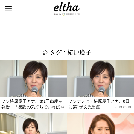
タグ：椿原慶子
フジ椿原慶子アナ、第1子出産を
フジテレビ・椿原慶子アナ、8日
報告 「感謝の気持ちでいっぱ...
に第1子女児出産
2019.08.14
2019.08.10