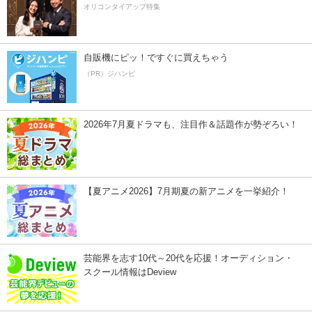
オリコンタイアップ特集
自販機にピッ！ですぐに買えちゃう
（PR）ジハンピ
2026年7月夏ドラマも、注目作＆話題作が勢ぞろい！
【夏アニメ2026】7月期夏の新アニメを一挙紹介！
芸能界を志す10代～20代を応援！オーディション・
スクール情報はDeview