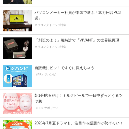
パソコンメーカー社員が本気で選ぶ「10万円台PC3
選」
オリコンタイアップ特集
「別班のよう」腕時計で『VIVANT』の世界観再現
オリコンタイアップ特集
自販機にピッ！ですぐに買えちゃう
（PR）ジハンピ
朝1分貼るだけ！ミルクピールで一日中ずっとうるツ
ヤ肌
（PR）サボリーノ
2026年7月夏ドラマも、注目作＆話題作が勢ぞろい！