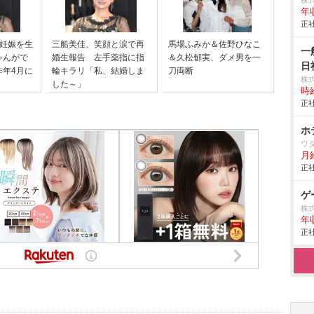
株
年
正社
子妊娠を生
三船美佳、笑顔と涙で再
馬場ふみか＆佐野ひなこ
一
ゃんがで
婚生報告 左手薬指に指
＆久松郁実、ダメ男を一
日
昨年4月に
輪キラリ「私、結婚しま
刀両断
株
した～」
時給
正社
ホ
ワ
月給
正社
ゲ
株
年
正社