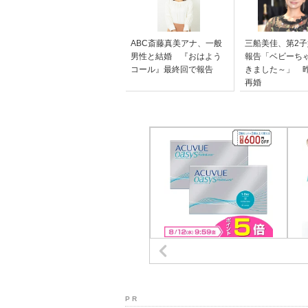
ABC斎藤真美アナ、一般
三船美佳、第2
男性と結婚 『おはよう
報告「ベビーち
コール』最終回で報告
きました～」 
再婚
P R