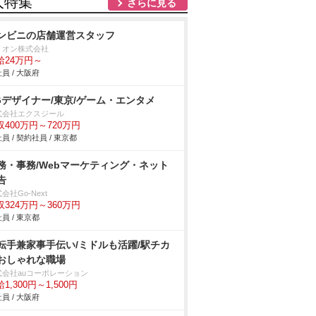
人特集
さらに見る
ンビニの店舗運営スタッフ
リオン株式会社
給24万円～
員 / 大阪府
Gデザイナー/東京/ゲーム・エンタメ
式会社エクスジール
収400万円～720万円
員 / 契約社員 / 東京都
務・事務/Webマーケティング・ネット
告
会社Go-Next
収324万円～360万円
員 / 東京都
転手兼家事手伝い/ミドルも活躍/駅チカ
おしゃれな職場
式会社auコーポレーション
1,300円～1,500円
員 / 大阪府