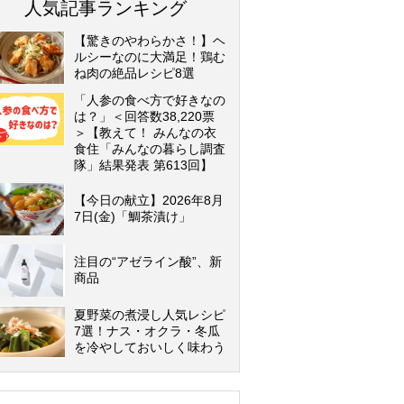
人気記事ランキング
【驚きのやわらかさ！】ヘ
ルシーなのに大満足！鶏む
ね肉の絶品レシピ8選
「人参の食べ方で好きなの
は？」＜回答数38,220票
＞【教えて！ みんなの衣
食住「みんなの暮らし調査
隊」結果発表 第613回】
【今日の献立】2026年8月
7日(金)「鯛茶漬け」
注目の“アゼライン酸”、新
商品
夏野菜の煮浸し人気レシピ
7選！ナス・オクラ・冬瓜
を冷やしておいしく味わう