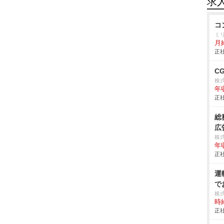
求
コ
ミ
月
正社
C
株
年
正社
総
広
株式
年
正社
運
で
株
時給
正社