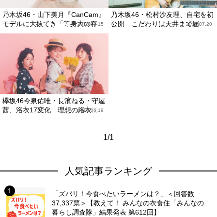
乃木坂46・山下美月『CanCam』
乃木坂46・松村沙友理、自宅を初
モデルに大抜てき「等身大の存...
公開 こだわりは天井まで届...
2018.08.15
2018.07.20
欅坂46今泉佑唯・長濱ねる・守屋
茜、浴衣17変化 理想の浴衣...
2018.06.19
1/1
人気記事ランキング
「ズバリ！今食べたいラーメンは？」＜回答数
37,337票＞【教えて！ みんなの衣食住「みんなの
暮らし調査隊」結果発表 第612回】