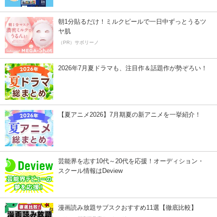
朝1分貼るだけ！ミルクピールで一日中ずっとうるツ
ヤ肌
（PR）サボリーノ
2026年7月夏ドラマも、注目作＆話題作が勢ぞろい！
【夏アニメ2026】7月期夏の新アニメを一挙紹介！
芸能界を志す10代～20代を応援！オーディション・
スクール情報はDeview
漫画読み放題サブスクおすすめ11選【徹底比較】