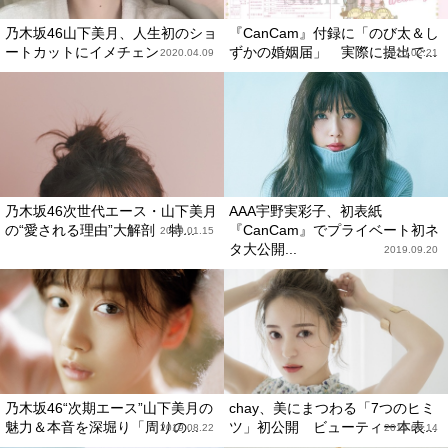
乃木坂46山下美月、人生初のショ
『CanCam』付録に「のび太＆し
ートカットにイメチェン
ずかの婚姻届」 実際に提出で...
2020.04.09
2020.02.21
乃木坂46次世代エース・山下美月
AAA宇野実彩子、初表紙
の“愛される理由”大解剖 特...
『CanCam』でプライベート初ネ
2020.01.15
タ大公開...
2019.09.20
乃木坂46“次期エース”山下美月の
chay、美にまつわる「7つのヒミ
魅力＆本音を深堀り「周りの...
ツ」初公開 ビューティー本表...
2019.08.22
2019.08.14