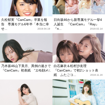
久松郁実『CanCam』卒業を報
日向坂46から新専属モデル一挙4
告 専属モデル6年半「本当に幸
人誕生 『CanCam』『Ray』
せ...
『n...
2019.04.19
2019.02.14
乃木坂46山下美月、異例の速さで
白石麻衣＆松村沙友理
『CanCam』初表紙 “エモ顔メ...
『CanCam』で初2ショット表
2019.01.17
紙 ふたごコ...
2018.11.16