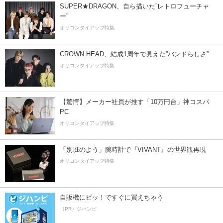
SUPER★DRAGON、自ら描いた”レトロフューチャ
ー”
オリコンタイアップ特集
CROWN HEAD、結成1周年で見えた”バンドらしさ”
オリコンタイアップ特集
【驚愕】メーカー社員が推す「10万円台」神コスパ
PC
オリコンタイアップ特集
「別班のよう」腕時計で『VIVANT』の世界観再現
オリコンタイアップ特集
自販機にピッ！ですぐに買えちゃう
（PR）ジハンピ