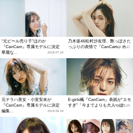
“元ビール売り子”ほのか
乃木坂46松村沙友理、艶っぽさた
『CanCam』専属モデルに決定
っぷりの表情で『CanCam』カ...
2019.07.17
華麗な...
2019.07.20
元テラハ美女・小室安未が
E-girls楓『CanCam』表紙が“エモ
『CanCam』専属モデルに決定
すぎ”「今までよりも大人っぽ...
2019.05.16
編集...
2019.06.18