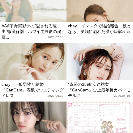
AAA宇野実彩子の“愛される理
chay、インスタで結婚報告「彼と
由”徹底解剖 ハワイで撮影の秘
なら、笑顔に溢れた温かい家...
2020.05.18
蔵...
2020.07.16
chay、一般男性と結婚
“奇跡の38歳”安達祐実
『CanCam』表紙でウエディング
『CanCam』史上最年長カバーモ
ドレス...
デルに ...
2020.05.18
2020.04.15