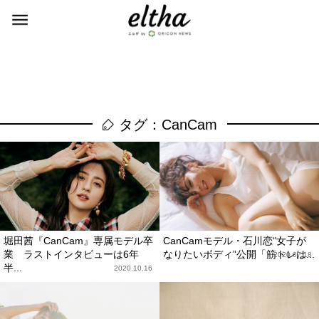
タグ：CanCam
堀田茜『CanCam』専属モデル卒
CanCamモデル・石川恋“女子が
業 ラストインタビューは6年
なりたいボディ”公開「筋トレは...
2020.07.18
半...
2020.10.16