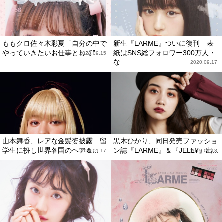
ももクロ佐々木彩夏「自分の中で
新生『LARME』ついに復刊 表
やっていきたいお仕事として”...
紙はSNS総フォロワー300万人・
2023.09.15
な...
2020.09.17
山本舞香、レアな金髪姿披露 留
黒木ひかり、同日発売ファッショ
学生に扮し世界各国のヘア＆...
ン誌『LARME』＆『JELLY』出...
2020.01.17
2019.09.18