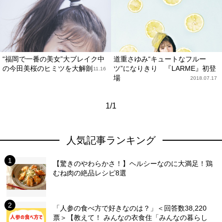
“福岡で一番の美女”大ブレイク中
道重さゆみ“キュートなフルー
の今田美桜のヒミツを大解剖
ツ”になりきり 『LARME』初登
2018.11.16
場
2018.07.17
1/1
人気記事ランキング
【驚きのやわらかさ！】ヘルシーなのに大満足！鶏
むね肉の絶品レシピ8選
「人参の食べ方で好きなのは？」＜回答数38,220
票＞【教えて！ みんなの衣食住「みんなの暮らし