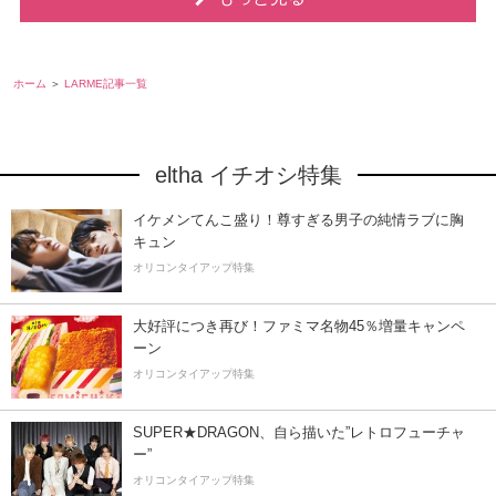
ホーム
LARME記事一覧
eltha イチオシ特集
イケメンてんこ盛り！尊すぎる男子の純情ラブに胸
キュン
オリコンタイアップ特集
大好評につき再び！ファミマ名物45％増量キャンペ
ーン
オリコンタイアップ特集
SUPER★DRAGON、自ら描いた”レトロフューチャ
ー”
オリコンタイアップ特集