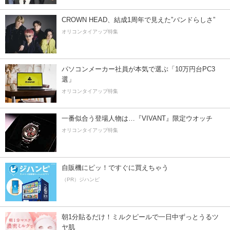
CROWN HEAD、結成1周年で見えた”バンドらしさ”
オリコンタイアップ特集
パソコンメーカー社員が本気で選ぶ「10万円台PC3
選」
オリコンタイアップ特集
一番似合う登場人物は…『VIVANT』限定ウオッチ
オリコンタイアップ特集
自販機にピッ！ですぐに買えちゃう
（PR）ジハンピ
朝1分貼るだけ！ミルクピールで一日中ずっとうるツ
ヤ肌