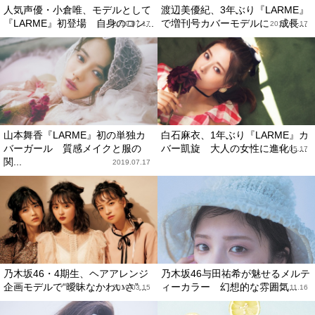
人気声優・小倉唯、モデルとして
渡辺美優紀、3年ぶり『LARME』
『LARME』初登場 自身のコン...
で増刊号カバーモデルに 成長...
2019.07.17
2019.07.17
山本舞香『LARME』初の単独カ
白石麻衣、1年ぶり『LARME』カ
バーガール 質感メイクと服の
バー凱旋 大人の女性に進化し...
2019.05.17
関...
2019.07.17
乃木坂46・4期生、ヘアアレンジ
乃木坂46与田祐希が魅せるメルテ
企画モデルで“曖昧なかわいさ”...
ィーカラー 幻想的な雰囲気...
2019.03.15
2018.11.16