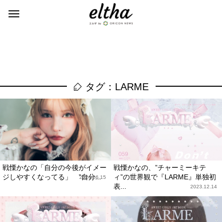
タグ：LARME
戦慄かなの「自分の今後がイメー
戦慄かなの、”チャーミーキテ
ジしやすくなってる」 ”自分...
ィ”の世界観で『LARME』単独初
2024.06.15
表...
2023.12.14