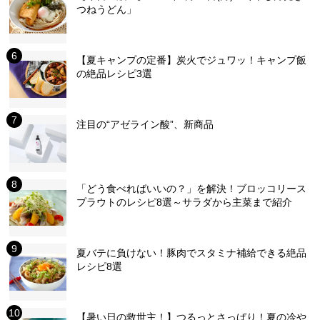
つねうどん」
【夏キャンプの定番】炭火でジュワッ！キャンプ飯
の絶品レシピ3選
注目の“アゼライン酸”、新商品
「どう食べればいいの？」を解決！ブロッコリース
プラウトのレシピ8選～サラダから主菜まで紹介
夏バテに負けない！豚肉でスタミナ補給できる絶品
レシピ8選
【暑い日の救世主！】つるっとさっぱり！夏の冷や