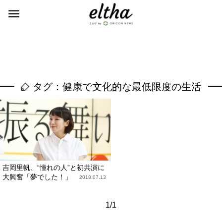
タグ：健康で文化的な最低限度の生活
吉岡里帆、“憧れの人”と初共演に
大興奮「夢でした！」
2018.07.13
1/1