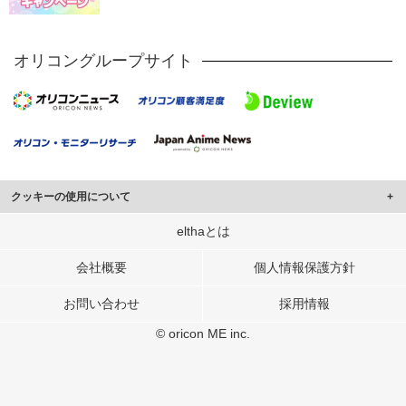
オリコングループサイト
クッキーの使用について
このサイトでは Cookie を使用して、ユーザーに合わせたコンテンツや広告の
elthaとは
表示、ソーシャル メディア機能の提供、広告の表示回数やクリック数の測定を
行っています。
会社概要
個人情報保護方針
また、ユーザーによるサイトの利用状況についても情報を収集し、ソーシャル
お問い合わせ
採用情報
メディアや広告配信、データ解析の各パートナーに提供しています。
各パートナーは、この情報とユーザーが各パートナーに提供した他の情報や、
© oricon ME inc.
ユーザーが各パートナーのサービスを使用したときに収集した他の情報を組み
合わせて使用することがあります。