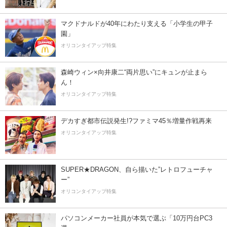
マクドナルドが40年にわたり支える「小学生の甲子
園」
オリコンタイアップ特集
森崎ウィン×向井康二“両片思い”にキュンが止まら
ん！
オリコンタイアップ特集
デカすぎ都市伝説発生!?ファミマ45％増量作戦再来
オリコンタイアップ特集
SUPER★DRAGON、自ら描いた”レトロフューチャ
ー”
オリコンタイアップ特集
パソコンメーカー社員が本気で選ぶ「10万円台PC3