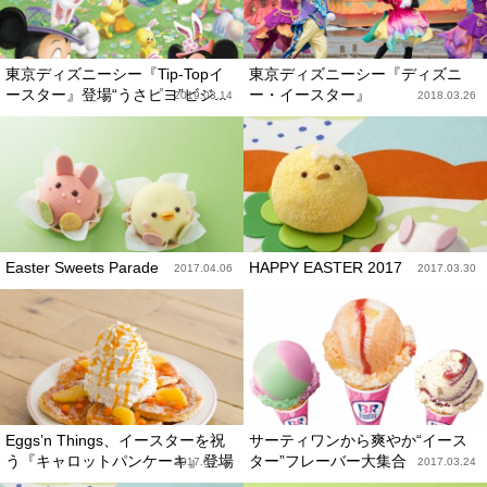
東京ディズニーシー『Tip-Topイ
東京ディズニーシー『ディズニ
ースター』登場“うさピヨ”ビジ...
ー・イースター』
2019.03.14
2018.03.26
Easter Sweets Parade
HAPPY EASTER 2017
2017.04.06
2017.03.30
Eggs’n Things、イースターを祝
サーティワンから爽やか“イース
う『キャロットパンケーキ』登場
ター”フレーバー大集合
2017.03.27
2017.03.24