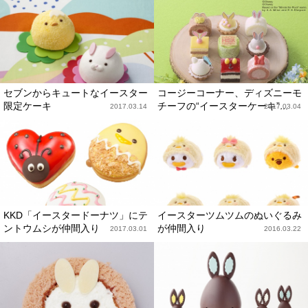
セブンからキュートなイースター
コージーコーナー、ディズニーモ
限定ケーキ
チーフの“イースターケーキ”...
2017.03.14
2017.03.04
KKD「イースタードーナツ」にテ
イースターツムツムのぬいぐるみ
ントウムシが仲間入り
が仲間入り
2017.03.01
2016.03.22