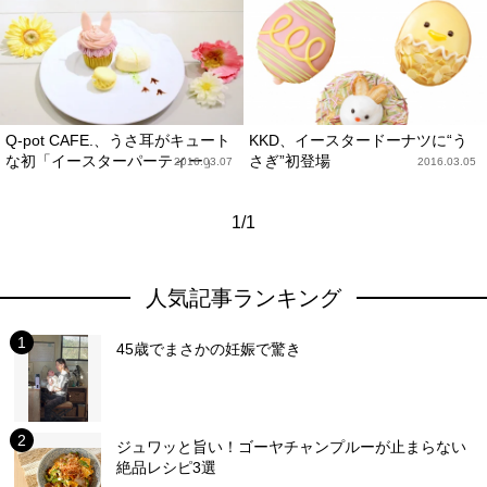
Q-pot CAFE.、うさ耳がキュート
KKD、イースタードーナツに“う
な初「イースターパーティー」
さぎ”初登場
2016.03.07
2016.03.05
1/1
人気記事ランキング
45歳でまさかの妊娠で驚き
ジュワッと旨い！ゴーヤチャンプルーが止まらない
絶品レシピ3選