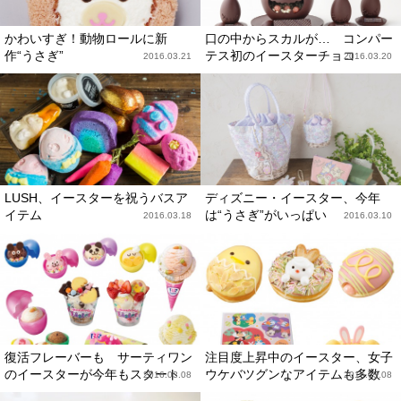
かわいすぎ！動物ロールに新
口の中からスカルが… コンパー
作“うさぎ”
テス初のイースターチョコ
2016.03.21
2016.03.20
LUSH、イースターを祝うバスア
ディズニー・イースター、今年
イテム
は“うさぎ”がいっぱい
2016.03.18
2016.03.10
復活フレーバーも サーティワン
注目度上昇中のイースター、女子
のイースターが今年もスタート
ウケバツグンなアイテムも多数
2016.03.08
2016.03.08