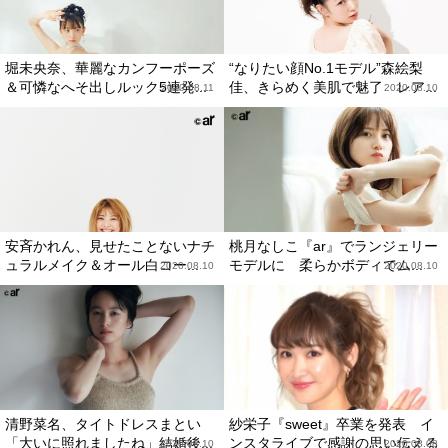
堀未央奈、華麗なカンフーポーズ
“なりたい顔No.1モデル”森絵梨
＆可憐なへそ出しルック5連発...
佳、きらめく美肌で魅了 レア...
2020.08.11
2020.08.10
安斉かれん、見せたことないナチ
桃月なしこ『ar』でランジェリー
ュラルメイク＆オール白コー...
モデルに 柔らかボディでム...
2020.08.10
2020.08.10
清野菜名、タイトドレスまとい
紗栄子『sweet』卒業を発表 イ
「大いに照れましたね」結婚後...
ンスタライブで感謝の思い伝える
2020.08.10
2020.08.08