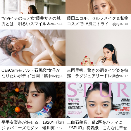
“ViViイチのモテ女”藤井サチの魅
藤田ニコル、セルフメイク＆私物
力とは 明るいスマイル＆ヘ...
コスメでLA風にトライ お手...
2020.07.18
2020.07.18
CanCamモデル・石川恋“女子が
吉岡里帆、驚きの網タイツ姿を披
なりたいボディ”公開「筋トレは...
露 ラグジュアリードレスか...
2020.07.18
2020.07.17
平手友梨奈が魅せる、1920年代の
上白石萌音、猫2匹をバディに
ジャパニーズモダン 蜷川実...
『SPUR』初表紙「こんなに幸せ
2020.07.17