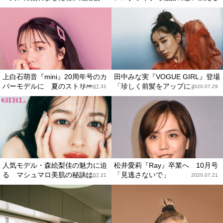
上白石萌音『mini』20周年号のカ
田中みな実『VOGUE GIRL』登場
バーモデルに 夏のストリー...
「珍しく前髪をアップに」
2020.07.31
2020.07.29
人気モデル・森絵梨佳の魅力に迫
松井愛莉『Ray』卒業へ 10月号
る マシュマロ美肌の秘訣は...
「見逃さないで」
2020.07.21
2020.07.21