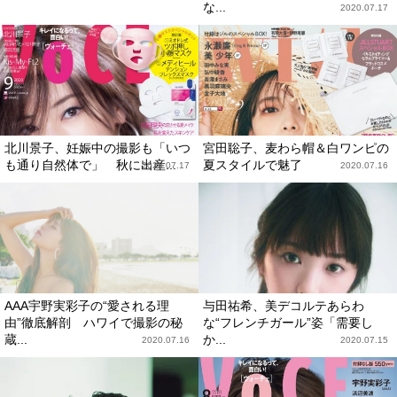
な...
2020.07.17
北川景子、妊娠中の撮影も「いつ
宮田聡子、麦わら帽＆白ワンピの
も通り自然体で」 秋に出産...
夏スタイルで魅了
2020.07.17
2020.07.16
AAA宇野実彩子の“愛される理
与田祐希、美デコルテあらわ
由”徹底解剖 ハワイで撮影の秘
な“フレンチガール”姿「需要し
蔵...
か...
2020.07.16
2020.07.15