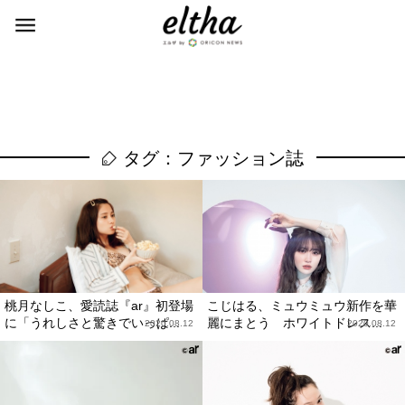
タグ：ファッション誌
桃月なしこ、愛読誌『ar』初登場
こじはる、ミュウミュウ新作を華
に「うれしさと驚きでいっぱ...
麗にまとう ホワイトドレス...
2020.08.12
2020.08.12