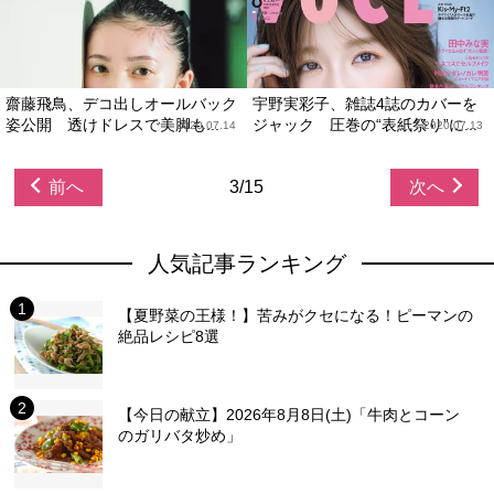
齋藤飛鳥、デコ出しオールバック
宇野実彩子、雑誌4誌のカバーを
姿公開 透けドレスで美脚も...
ジャック 圧巻の“表紙祭り”に...
2020.07.14
2020.07.13
前へ
3/15
次へ
人気記事ランキング
【夏野菜の王様！】苦みがクセになる！ピーマンの
絶品レシピ8選
【今日の献立】2026年8月8日(土)「牛肉とコーン
のガリバタ炒め」