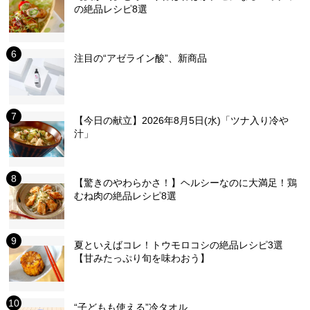
の絶品レシピ8選
注目の“アゼライン酸”、新商品
【今日の献立】2026年8月5日(水)「ツナ入り冷や
汁」
【驚きのやわらかさ！】ヘルシーなのに大満足！鶏
むね肉の絶品レシピ8選
夏といえばコレ！トウモロコシの絶品レシピ3選
【甘みたっぷり旬を味わおう】
“子どもも使える”冷タオル