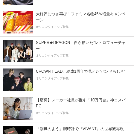
大好評につき再び！ファミマ名物45％増量キャンペ
ーン
オリコンタイアップ特集
SUPER★DRAGON、自ら描いた”レトロフューチャ
ー”
オリコンタイアップ特集
CROWN HEAD、結成1周年で見えた”バンドらしさ”
オリコンタイアップ特集
【驚愕】メーカー社員が推す「10万円台」神コスパ
PC
オリコンタイアップ特集
「別班のよう」腕時計で『VIVANT』の世界観再現