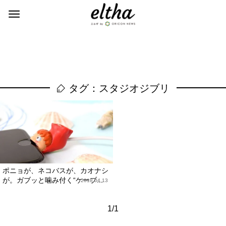
タグ：スタジオジブリ
ポニョが、ネコバスが、カオナシ
が。ガブッと噛み付く“ケーブ...
2018.04.13
1/1