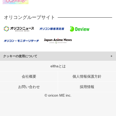
オリコングループサイト
クッキーの使用について
このサイトでは Cookie を使用して、ユーザーに合わせたコンテンツや広告の
elthaとは
表示、ソーシャル メディア機能の提供、広告の表示回数やクリック数の測定を
行っています。
会社概要
個人情報保護方針
また、ユーザーによるサイトの利用状況についても情報を収集し、ソーシャル
お問い合わせ
採用情報
メディアや広告配信、データ解析の各パートナーに提供しています。
各パートナーは、この情報とユーザーが各パートナーに提供した他の情報や、
© oricon ME inc.
ユーザーが各パートナーのサービスを使用したときに収集した他の情報を組み
合わせて使用することがあります。