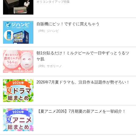
オリコンタイアップ特集
自販機にピッ！ですぐに買えちゃう
（PR）ジハンピ
朝1分貼るだけ！ミルクピールで一日中ずっとうるツ
ヤ肌
（PR）サボリーノ
2026年7月夏ドラマも、注目作＆話題作が勢ぞろい！
【夏アニメ2026】7月期夏の新アニメを一挙紹介！