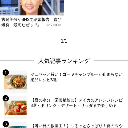
古閑美保がSNSで結婚報告 喜び
爆発「最高だぜっ!!!」
2017.03.13
1/1
人気記事ランキング
ジュワッと旨い！ゴーヤチャンプルーが止まらない
絶品レシピ3選
【夏の水分・栄養補給に】スイカのアレンジレシピ
8選～ドリンク・デザート・サラダまで楽しめる
【暑い日の救世主！】つるっとさっぱり！夏の冷や