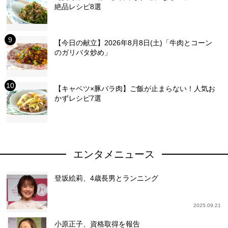
絶品レシピ8選
【今日の献立】2026年8月8日(土)「牛肉とコーン
のガリバタ炒め」
【キャベツ×豚バラ肉】ご飯が止まらない！人気お
かずレシピ7選
エンタメニュース
登坂絵莉、4歳長男とランニング
2025.09.21
小原正子、資格取得を報告