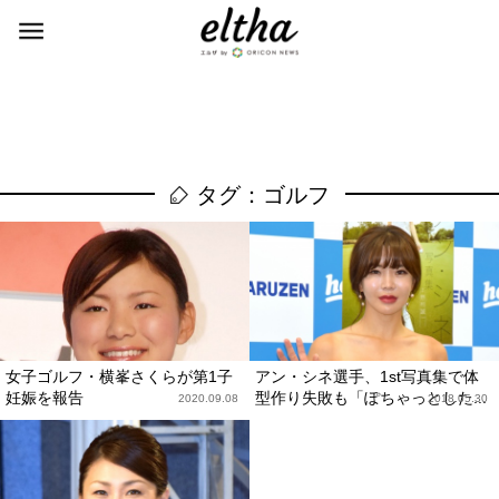
タグ：ゴルフ
女子ゴルフ・横峯さくらが第1子
アン・シネ選手、1st写真集で体
妊娠を報告
型作り失敗も「ぽちゃっとした...
2020.09.08
2018.05.30