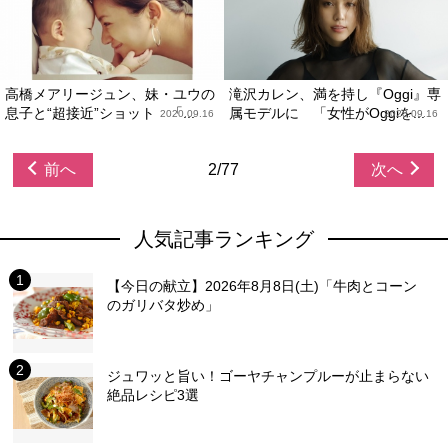
高橋メアリージュン、妹・ユウの
滝沢カレン、満を持し『Oggi』専
息子と“超接近”ショット 「...
属モデルに 「女性がOggiを...
2020.09.16
2020.09.16
前へ
2/77
次へ
人気記事ランキング
【今日の献立】2026年8月8日(土)「牛肉とコーン
のガリバタ炒め」
ジュワッと旨い！ゴーヤチャンプルーが止まらない
絶品レシピ3選