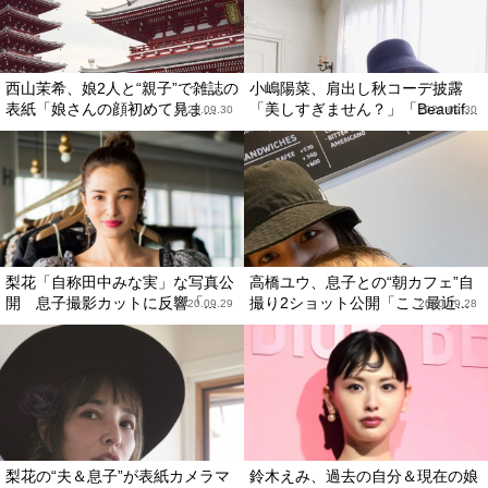
西山茉希、娘2人と“親子”で雑誌の
小嶋陽菜、肩出し秋コーデ披露
表紙「娘さんの顔初めて見ま...
「美しすぎません？」「Beautif...
2020.09.30
2020.09.30
梨花「自称田中みな実」な写真公
高橋ユウ、息子との“朝カフェ”自
開 息子撮影カットに反響「...
撮り2ショット公開「ここ最近...
2020.09.29
2020.09.28
梨花の“夫＆息子”が表紙カメラマ
鈴木えみ、過去の自分＆現在の娘