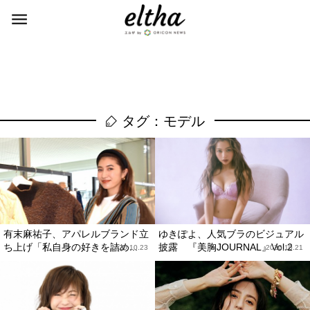
タグ：モデル
有末麻祐子、アパレルブランド立
ゆきぽよ、人気ブラのビジュアル
ち上げ「私自身の好きを詰め...
披露 『美胸JOURNAL』Vol.2
2020.10.23
2020.10.21