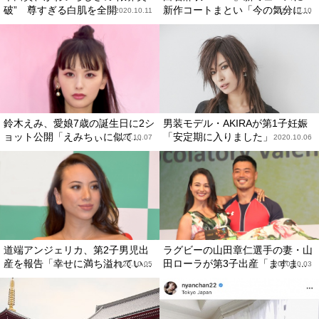
破” 尊すぎる白肌を全開
新作コートまとい「今の気分に...
2020.10.11
2020.10.10
鈴木えみ、愛娘7歳の誕生日に2シ
男装モデル・AKIRAが第1子妊娠
ョット公開「えみちぃに似て...
「安定期に入りました」
2020.10.07
2020.10.06
道端アンジェリカ、第2子男児出
ラグビーの山田章仁選手の妻・山
産を報告「幸せに満ち溢れてい...
田ローラが第3子出産「ますま...
2020.10.05
2020.10.03