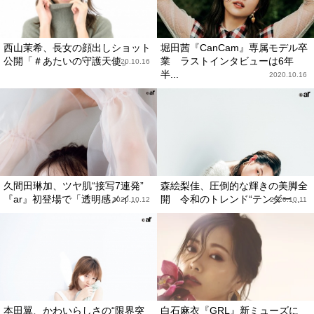
西山茉希、長女の顔出しショット
堀田茜『CanCam』専属モデル卒
公開「＃あたいの守護天使」
業 ラストインタビューは6年
2020.10.16
半...
2020.10.16
久間田琳加、ツヤ肌“接写7連発”
森絵梨佳、圧倒的な輝きの美脚全
『ar』初登場で「透明感メイ...
開 令和のトレンド“テンダー...
2020.10.12
2020.10.11
本田翼、かわいらしさの“限界突
白石麻衣『GRL』新ミューズに