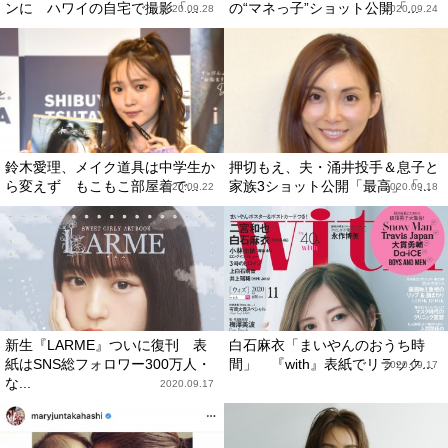
ンに ハワイの自宅で撮影「...
の“マネっ子”ショット公開「...
2020.09.28
2020.09.24
鈴木愛理、メイク道具は中学生か
押切もえ、夫・涌井投手＆息子と
ら変えず もこもこ部屋着で...
家族3ショット公開「最高」「...
2020.09.22
2020.09.18
新生『LARME』ついに復刊 表
白石麻衣「まいやんのおうち時
紙はSNS総フォロワー300万人・
間」 『with』表紙でリラック...
2020.09.17
な...
2020.09.17