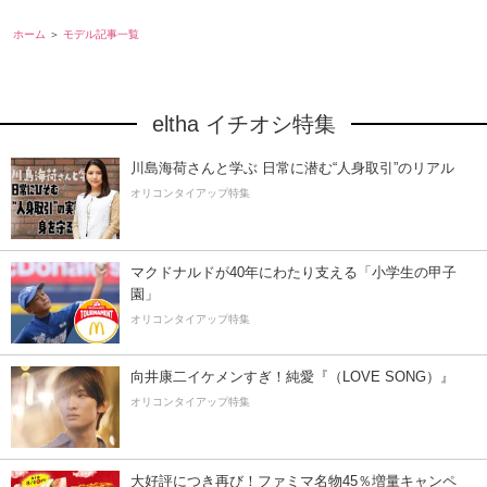
ホーム
モデル記事一覧
eltha イチオシ特集
川島海荷さんと学ぶ 日常に潜む“人身取引”のリアル
オリコンタイアップ特集
マクドナルドが40年にわたり支える「小学生の甲子
園」
オリコンタイアップ特集
向井康二イケメンすぎ！純愛『（LOVE SONG）』
オリコンタイアップ特集
大好評につき再び！ファミマ名物45％増量キャンペ