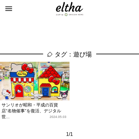
タグ：遊び場
サンリオが昭和・平成の百貨
店“名物催事”を復活、デジタル
世...
2024.05.03
1/1