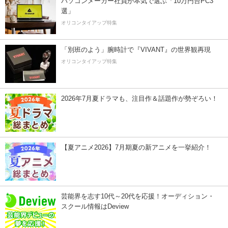
パソコンメーカー社員が本気で選ぶ「10万円台PC3
選」
オリコンタイアップ特集
「別班のよう」腕時計で『VIVANT』の世界観再現
オリコンタイアップ特集
2026年7月夏ドラマも、注目作＆話題作が勢ぞろい！
【夏アニメ2026】7月期夏の新アニメを一挙紹介！
芸能界を志す10代～20代を応援！オーディション・
スクール情報はDeview