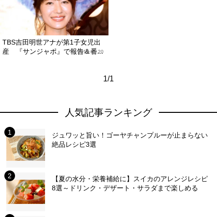
TBS吉田明世アナが第1子女児出
産 『サンジャポ』で報告＆番...
2018.05.20
1/1
人気記事ランキング
ジュワッと旨い！ゴーヤチャンプルーが止まらない
絶品レシピ3選
【夏の水分・栄養補給に】スイカのアレンジレシピ
8選～ドリンク・デザート・サラダまで楽しめる