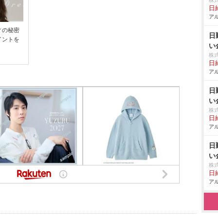
株
日給
アル
ィの秘密
日
イントを
い
株
日給
アル
日
い
株
日給
アル
日
い
株
日給
アル