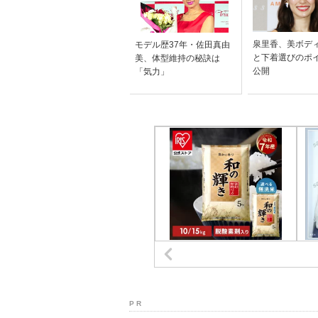
泉里香、美ボデ
モデル歴37年・佐田真由
と下着選びのポ
美、体型維持の秘訣は
公開
「気力」
P R