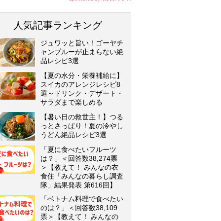
人気記事ランキング
ジュワッと旨い！ゴーヤチ
ャンプルーが止まらない絶
品レシピ3選
【夏の水分・栄養補給に】
スイカのアレンジレシピ8
選～ドリンク・デザート・
サラダまで楽しめる
【暑い日の救世主！】つる
っとさっぱり！夏の冷やし
うどん絶品レシピ3選
「夏に食べたいフルーツ
は？」＜回答数38,274票
＞【教えて！ みんなの衣
食住「みんなの暮らし調査
隊」結果発表 第616回】
「ベトナム料理で食べたい
のは？」＜回答数38,109
票＞【教えて！ みんなの