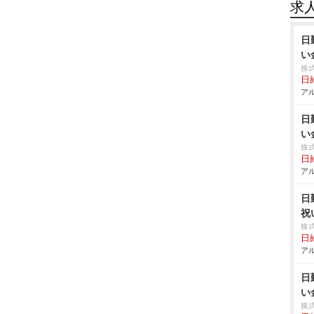
求
日
い
株
日給
アル
日
い
株
日給
アル
日
祝
株
日給
アル
日
い
株