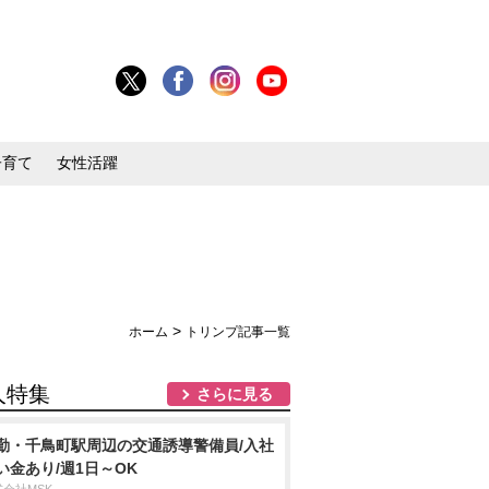
子育て
女性活躍
>
ホーム
トリンプ記事一覧
人特集
さらに見る
勤・千鳥町駅周辺の交通誘導警備員/入社
い金あり/週1日～OK