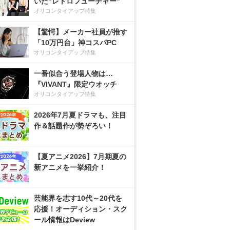
いた”レトロフューチャー”
オリコンタイアップ特集
【驚愕】メーカー社員が推す
「10万円台」神コスパPC
オリコンタイアップ特集
一番似合う登場人物は…
『VIVANT』限定ウオッチ
オリコンタイアップ特集
2026年7月夏ドラマも、注目
作＆話題作が勢ぞろい！
【夏アニメ2026】7月期夏の
新アニメを一挙紹介！
芸能界を志す10代～20代を
応援！オーディション・スク
ール情報はDeview