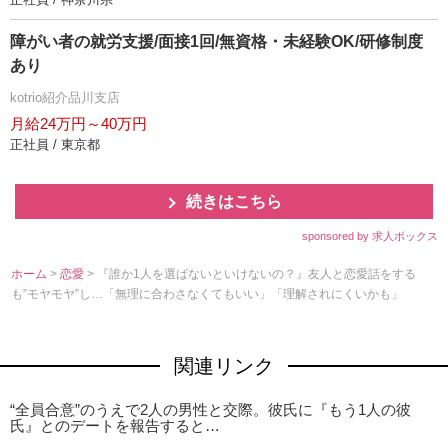
障がい者の就労支援/面接1回/無資格・未経験OK/研修制度
あり
kotrio紹介品川支店
月給24万円～40万円
正社員 / 東京都
続きはこちら
sponsored by 求人ボックス
ホーム
>
恋愛
> 『誰か1人を選ばないといけないの？』友人と恋愛話をする
も”モヤモヤ”し…「無理に合わさなくてもいい」「理解されにくいかも」
関連リンク
“全員合意”のうえで2人の男性と交際。彼氏に『もう1人の彼
氏』とのデートを報告すると…