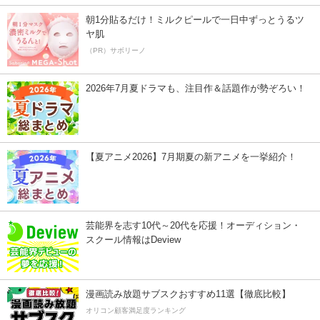
朝1分貼るだけ！ミルクピールで一日中ずっとうるツ
ヤ肌
（PR）サボリーノ
2026年7月夏ドラマも、注目作＆話題作が勢ぞろい！
【夏アニメ2026】7月期夏の新アニメを一挙紹介！
芸能界を志す10代～20代を応援！オーディション・
スクール情報はDeview
漫画読み放題サブスクおすすめ11選【徹底比較】
オリコン顧客満足度ランキング