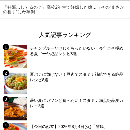
「妊娠…してるの？」高校2年生で妊娠した娘…→その”まさか
の相手”に母卒倒！
人気記事ランキング
チャンプルーだけじゃもったいない！今年こそ極め
る夏ゴーヤ絶品レシピ3選
夏バテに負けない！豚肉でスタミナ補給できる絶品
レシピ8選
暑い夏にガツンと食べたい！スタミナ満点絶品夏カ
レー3選
【今日の献立】2026年8月4日(火)「酢鶏」