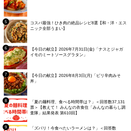
コスパ最強！ひき肉の絶品レシピ8選【和・洋・エス
ニック全部うまい】
【今日の献立】2026年7月31日(金)「ナスとジャガ
イモのミートソースグラタン」
【今日の献立】2026年8月3日(月)「ピリ辛肉みそ
丼」
「夏の麺料理、食べる時間帯は？」＜回答数37,131
票＞【教えて！ みんなの衣食住「みんなの暮らし調
査隊」結果発表 第610回】
「ズバリ！今食べたいラーメンは？」＜回答数