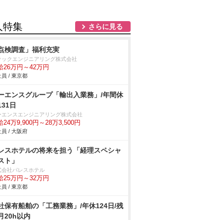
人特集
さらに見る
点検調査」福利充実
テックエンジニアリング株式会社
給26万円～42万円
員 / 東京都
ーエンスグループ「輸出入業務」/年間休
131日
ーエンスエンジニアリング株式会社
24万9,900円～28万3,500円
員 / 大阪府
レスホテルの将来を担う「経理スペシャ
スト」
式会社パレスホテル
給25万円～32万円
員 / 東京都
社保有船舶の「工務業務」/年休124日/残
月20h以内