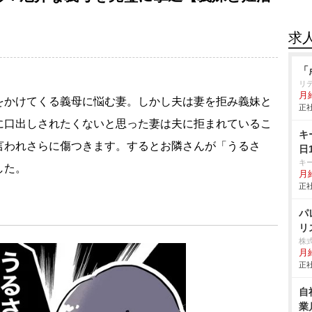
求
「
リ
月
をかけてくる義母に悩む妻。しかし夫は妻を拒み義妹と
正社
に口出しされたくないと思った妻は夫に拒まれているこ
キ
言われさらに傷つきます。するとお隣さんが「うるさ
日
キ
した。
月給
正社
パ
リ
株
月
正社
自
業