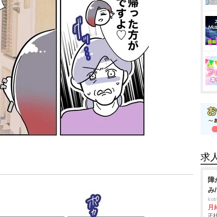
求
障
み
ko
月
正社