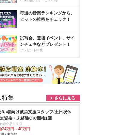
CS動画配信サービス20選
毎週の音楽ランキングから、
ヒットの推移をチェック！
試写会、登壇イベント、サイ
ンチェキなどプレゼント！
プレゼント特集
人特集
さらに見る
がい者向け就労支援スタッフ/土日祝休
/無資格・未経験OK/面接1回
trio紹介品川支店
給24万円～40万円
員 / 東京都