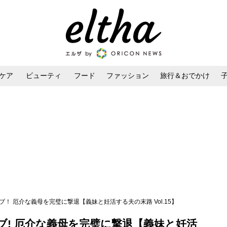
ケア
ビューティ
フード
ファッション
旅行＆おでかけ
ンケア
ダイエット・ボディケア
ヘアスタイル・ヘアアレンジ
！ 厄介な義母を完璧に撃退【義妹と妊活する夫の末路 Vol.15】
ブ! 厄介な義母を完璧に撃退【義妹と妊活