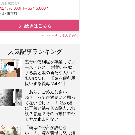
丸汽船株式会社
27万6,000円～65万6,000円
員 / 東京都
続きはこちら
sponsored by 求人ボックス
人気記事ランキング
義母の便利屋を卒業してノ
ーストレス！ 離婚から始
まる妻と娘の新たな人生に
悔いはなし！【嫁を便利屋
扱いする義母 Vol.44】
「あら、ごめんなさい
ね？」って絶対悪いと思っ
てないでしょ…！ 私の畑
に平然と踏み入る隣人…無
視？悪意？その行動にモヤ
モヤが止まらない
「義母の発言が許せな
い…！」嫁が義母に怒り爆