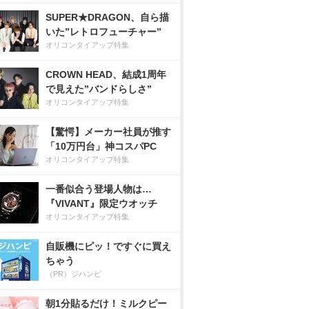
SUPER★DRAGON、自ら描
いた”レトロフューチャー”
オリコンタイアップ特集
CROWN HEAD、結成1周年
で見えた”バンドらしさ”
オリコンタイアップ特集
【驚愕】メーカー社員が推す
「10万円台」神コスパPC
オリコンタイアップ特集
一番似合う登場人物は…
『VIVANT』限定ウオッチ
オリコンタイアップ特集
自販機にピッ！ですぐに買え
ちゃう
（PR）ジハンピ
朝1分貼るだけ！ミルクピー