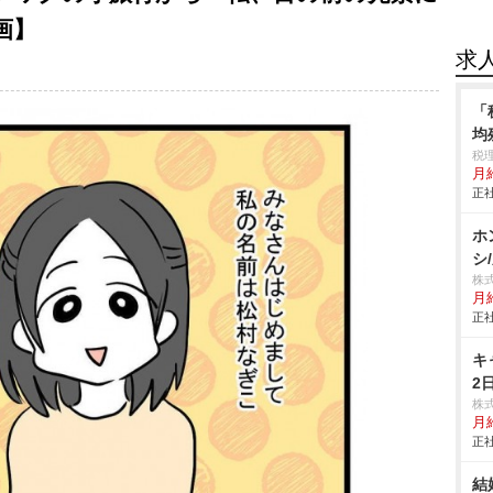
画】
求
「
均
税
月
正社
ホ
シ
株
月給
正社
キ
2
株
月
正社
結