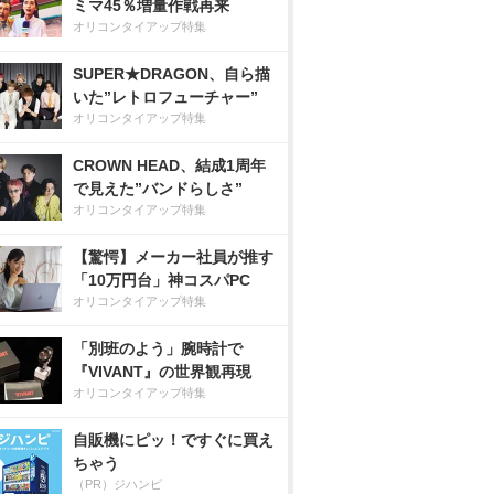
ミマ45％増量作戦再来
オリコンタイアップ特集
SUPER★DRAGON、自ら描
いた”レトロフューチャー”
オリコンタイアップ特集
CROWN HEAD、結成1周年
で見えた”バンドらしさ”
オリコンタイアップ特集
【驚愕】メーカー社員が推す
「10万円台」神コスパPC
オリコンタイアップ特集
「別班のよう」腕時計で
『VIVANT』の世界観再現
オリコンタイアップ特集
自販機にピッ！ですぐに買え
ちゃう
（PR）ジハンピ