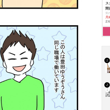
ス
間
宮
月
正社