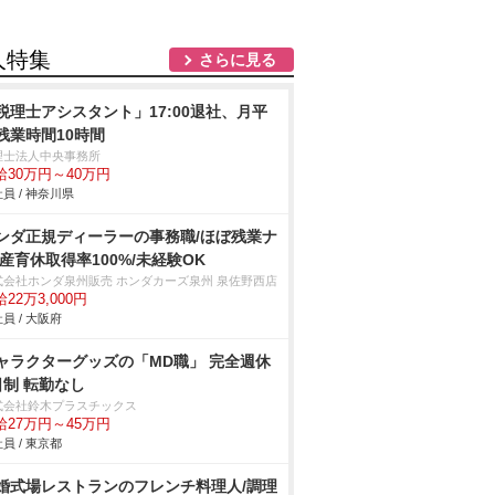
人特集
さらに見る
税理士アシスタント」17:00退社、月平
残業時間10時間
理士法人中央事務所
給30万円～40万円
員 / 神奈川県
ンダ正規ディーラーの事務職/ほぼ残業ナ
/産育休取得率100%/未経験OK
式会社ホンダ泉州販売 ホンダカーズ泉州 泉佐野西店
22万3,000円
員 / 大阪府
ャラクターグッズの「MD職」 完全週休
日制 転勤なし
式会社鈴木プラスチックス
給27万円～45万円
員 / 東京都
婚式場レストランのフレンチ料理人/調理