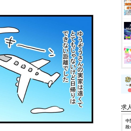
求
中
段