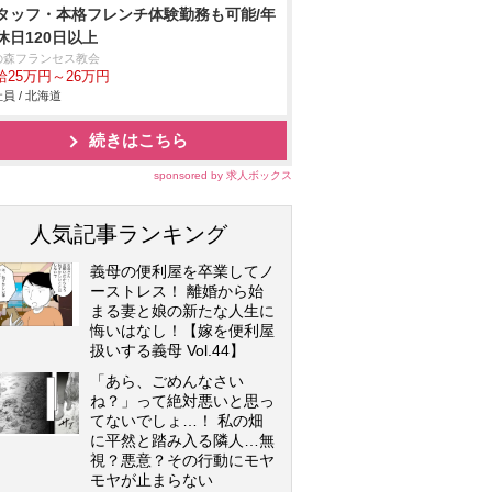
タッフ・本格フレンチ体験勤務も可能/年
休日120日以上
の森フランセス教会
給25万円～26万円
員 / 北海道
続きはこちら
sponsored by 求人ボックス
人気記事ランキング
義母の便利屋を卒業してノ
ーストレス！ 離婚から始
まる妻と娘の新たな人生に
悔いはなし！【嫁を便利屋
扱いする義母 Vol.44】
「あら、ごめんなさい
ね？」って絶対悪いと思っ
てないでしょ…！ 私の畑
に平然と踏み入る隣人…無
視？悪意？その行動にモヤ
モヤが止まらない