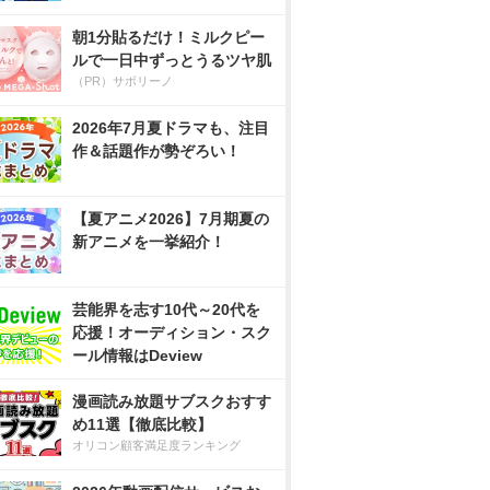
朝1分貼るだけ！ミルクピー
ルで一日中ずっとうるツヤ肌
（PR）サボリーノ
2026年7月夏ドラマも、注目
作＆話題作が勢ぞろい！
【夏アニメ2026】7月期夏の
新アニメを一挙紹介！
芸能界を志す10代～20代を
応援！オーディション・スク
ール情報はDeview
漫画読み放題サブスクおすす
め11選【徹底比較】
オリコン顧客満足度ランキング