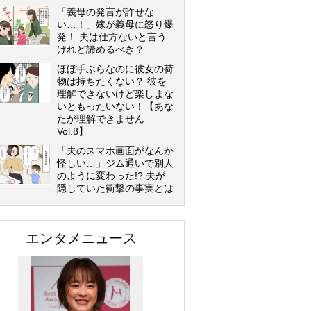
「義母の発言が許せな
い…！」嫁が義母に怒り爆
発！ 夫は仕方ないと言う
けれど諦めるべき？
ほぼ手ぶらなのに彼女の荷
物は持ちたくない？ 彼を
理解できないけど楽しまな
いともったいない！【あな
たが理解できません
Vol.8】
「夫のスマホ画面がなんか
怪しい…」ジム通いで別人
のように変わった!? 夫が
隠していた衝撃の事実とは
エンタメニュース