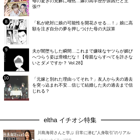
母の驚きの見解に唖然…嫁の高学歴が原因だと主
張!?
「私が絶対に娘の可能性を開花させる…！」娘に高
額を注ぎ自分の夢を押しつけた母の大誤算
夫が闇堕ちした瞬間…これまで嫌味なヤツらが媚び
へつらう姿は滑稽だな！【母親ならすべてを許さな
いとダメですか？ Vol.28】
「元嫁と別れた理由ってそれ？」友人から夫の過去
を突っ込まれ不安…信じて結婚した夫の過去まで信
じれる？
eltha イチオシ特集
川島海荷さんと学ぶ 日常に潜む“人身取引”のリアル
オリコンタイアップ特集