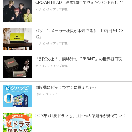
CROWN HEAD、結成1周年で見えた”バンドらしさ”
オリコンタイアップ特集
パソコンメーカー社員が本気で選ぶ「10万円台PC3
選」
オリコンタイアップ特集
「別班のよう」腕時計で『VIVANT』の世界観再現
オリコンタイアップ特集
自販機にピッ！ですぐに買えちゃう
（PR）ジハンピ
2026年7月夏ドラマも、注目作＆話題作が勢ぞろい！