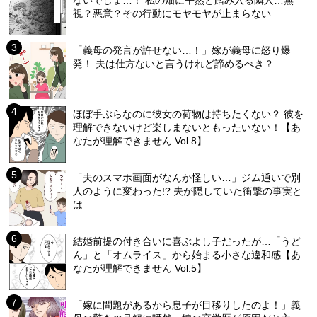
ないでしょ…！ 私の畑に平然と踏み入る隣人…無
視？悪意？その行動にモヤモヤが止まらない
「義母の発言が許せない…！」嫁が義母に怒り爆
発！ 夫は仕方ないと言うけれど諦めるべき？
ほぼ手ぶらなのに彼女の荷物は持ちたくない？ 彼を
理解できないけど楽しまないともったいない！【あ
なたが理解できません Vol.8】
「夫のスマホ画面がなんか怪しい…」ジム通いで別
人のように変わった!? 夫が隠していた衝撃の事実と
は
結婚前提の付き合いに喜ぶよし子だったが…「うど
ん」と「オムライス」から始まる小さな違和感【あ
なたが理解できません Vol.5】
「嫁に問題があるから息子が目移りしたのよ！」義