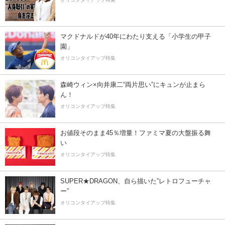
マクドナルドが40年にわたり支える「小学生の甲子
園」
オリコンタイアップ特集
森崎ウィン×向井康二“両片思い”にキュンが止まら
ん！
オリコンタイアップ特集
お値段そのまま45％増量！ファミマ夏の大盤振る舞
い
オリコンタイアップ特集
SUPER★DRAGON、自ら描いた”レトロフューチャ
ー”
オリコンタイアップ特集