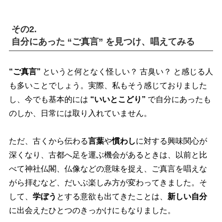
その2.
自分にあった “ご真言” を見つけ、唱えてみる
“ご真言”
というと何となく怪しい？ 古臭い？ と感じる人
も多いことでしょう。実際、私もそう感じておりました
し、今でも基本的には
“いいとこどり”
で自分にあったも
のしか、日常には取り入れていません。
ただ、古くから伝わる
言葉
慣わし
に対する興味関心が
深くなり、古都へ足を運ぶ機会があるときは、以前と比
べて神社仏閣、仏像などの意味を捉え、ご真言を唱えな
がら拝むなど、だいぶ楽しみ方が変わってきました。そ
して、
学ぼう
とする意欲も出てきたことは、
新しい自分
に出会えたひとつのきっかけにもなりました。