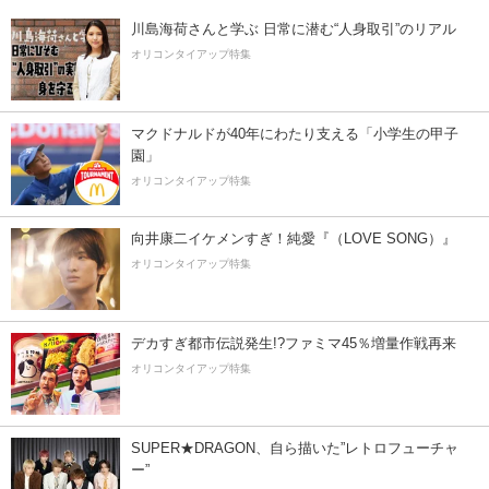
川島海荷さんと学ぶ 日常に潜む“人身取引”のリアル
オリコンタイアップ特集
マクドナルドが40年にわたり支える「小学生の甲子
園」
オリコンタイアップ特集
向井康二イケメンすぎ！純愛『（LOVE SONG）』
オリコンタイアップ特集
デカすぎ都市伝説発生!?ファミマ45％増量作戦再来
オリコンタイアップ特集
SUPER★DRAGON、自ら描いた”レトロフューチャ
ー”