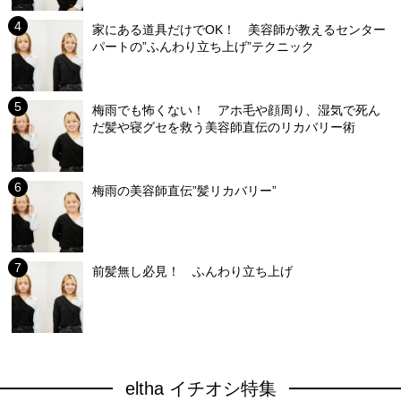
家にある道具だけでOK！ 美容師が教えるセンター
パートの”ふんわり立ち上げ”テクニック
梅雨でも怖くない！ アホ毛や顔周り、湿気で死ん
だ髪や寝グセを救う美容師直伝のリカバリー術
梅雨の美容師直伝”髪リカバリー”
前髪無し必見！ ふんわり立ち上げ
eltha イチオシ特集