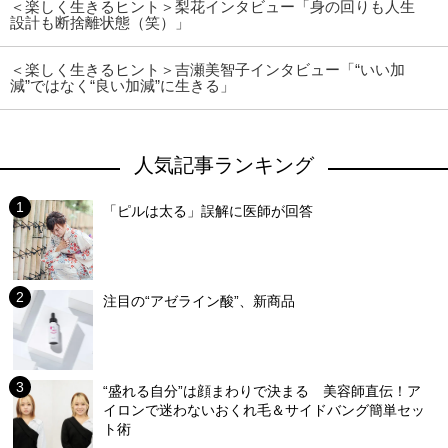
＜楽しく生きるヒント＞梨花インタビュー「身の回りも人生
設計も断捨離状態（笑）」
＜楽しく生きるヒント＞吉瀬美智子インタビュー「“いい加
減”ではなく“良い加減”に生きる」
人気記事ランキング
「ピルは太る」誤解に医師が回答
注目の“アゼライン酸”、新商品
“盛れる自分”は顔まわりで決まる 美容師直伝！ア
イロンで迷わないおくれ毛＆サイドバング簡単セッ
ト術