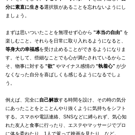
分に素直に生きる
選択肢があることを忘れないようにし
ましょう。
まずは思いついたことを無理せず心から
“本当の自由”
を
楽しむこと。それらを日常に取り入れるようになると、
等身大の幸福感
を受け止めることができるようになりま
す。そして、些細なことでも心が満たされているからこ
そ、物事に対する
“欲”
マイナス感情の
“執着心”
が少
なくなった自分を喜ばしくも感じるようになるでしょ
う。
例えば、完全に
自己解放
する時間を設け、その時の気分
にあったことをとことんやり抜くように気持ちをシフト
する。スマホや電話連絡、SNSなどに縛られず、気心知
れた友人と食事に行ったり、エステやマッサージでプロ
に体を委ねたり、1人で篭って映画を見たり、など。