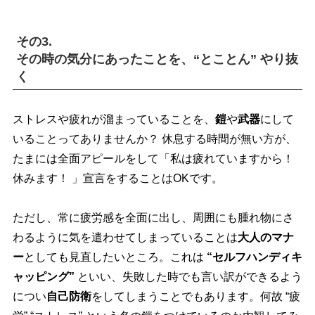
その3.
その時の気分にあったことを、“とことん” やり抜
く
ストレスや疲れが溜まっていることを、
鎧
武器
にして
いることってありませんか？ 休息する時間が無い方が、
たまには全面アピールをして「私は疲れていますから！
休みます！ 」宣言をすることはOKです。
ただし、常に疲労感を全面に出し、周囲にも腫れ物にさ
わるように気を遣わせてしまっていることは
大人のマナ
ー
としても見直したいところ。これは
“セルフハンディキ
ャッピング”
といい、失敗した時でも言い訳ができるよう
につい
自己防衛
をしてしまうことでもあります。何故 “疲