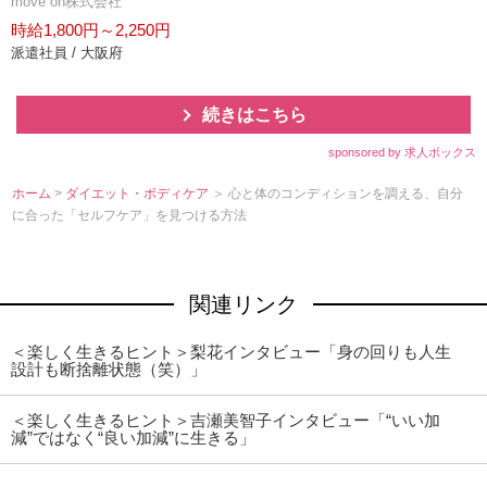
move on株式会社
時給1,800円～2,250円
派遣社員 / 大阪府
続きはこちら
sponsored by 求人ボックス
ホーム
>
ダイエット・ボディケア
＞ 心と体のコンディションを調える、自分
に合った「セルフケア」を見つける方法
関連リンク
＜楽しく生きるヒント＞梨花インタビュー「身の回りも人生
設計も断捨離状態（笑）」
＜楽しく生きるヒント＞吉瀬美智子インタビュー「“いい加
減”ではなく“良い加減”に生きる」