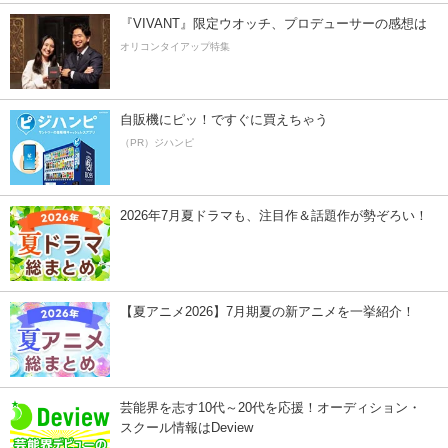
『VIVANT』限定ウオッチ、プロデューサーの感想は
オリコンタイアップ特集
自販機にピッ！ですぐに買えちゃう
（PR）ジハンピ
2026年7月夏ドラマも、注目作＆話題作が勢ぞろい！
【夏アニメ2026】7月期夏の新アニメを一挙紹介！
芸能界を志す10代～20代を応援！オーディション・
スクール情報はDeview