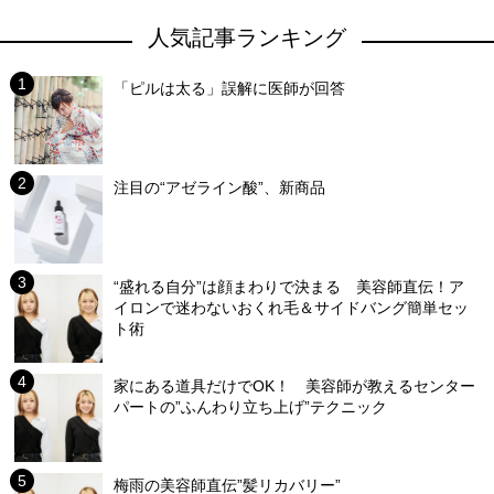
人気記事ランキング
「ピルは太る」誤解に医師が回答
注目の“アゼライン酸”、新商品
“盛れる自分”は顔まわりで決まる 美容師直伝！ア
イロンで迷わないおくれ毛＆サイドバング簡単セッ
ト術
家にある道具だけでOK！ 美容師が教えるセンター
パートの”ふんわり立ち上げ”テクニック
梅雨の美容師直伝”髪リカバリー”