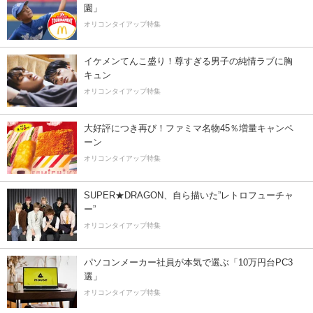
園」
オリコンタイアップ特集
イケメンてんこ盛り！尊すぎる男子の純情ラブに胸
キュン
オリコンタイアップ特集
大好評につき再び！ファミマ名物45％増量キャンペ
ーン
オリコンタイアップ特集
SUPER★DRAGON、自ら描いた”レトロフューチャ
ー”
オリコンタイアップ特集
パソコンメーカー社員が本気で選ぶ「10万円台PC3
選」
オリコンタイアップ特集