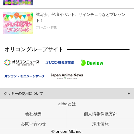
試写会、登壇イベント、サインチェキなどプレゼン
ト！
プレゼント特集
オリコングループサイト
クッキーの使用について
このサイトでは Cookie を使用して、ユーザーに合わせたコンテンツや広告の
elthaとは
表示、ソーシャル メディア機能の提供、広告の表示回数やクリック数の測定を
会社概要
個人情報保護方針
行っています。
また、ユーザーによるサイトの利用状況についても情報を収集し、ソーシャル
お問い合わせ
採用情報
メディアや広告配信、データ解析の各パートナーに提供しています。
各パートナーは、この情報とユーザーが各パートナーに提供した他の情報や、
© oricon ME inc.
ユーザーが各パートナーのサービスを使用したときに収集した他の情報を組み