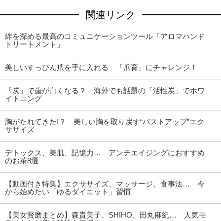
関連リンク
絆を深める最高のコミュニケーションツール「アロマハンド
トリートメント」
美しいすっぴん爪を手に入れる 「爪育」にチャレンジ！
「炭」で歯が白くなる？ 海外でも話題の「活性炭」でホワ
イトニング
胸がたれてきた!？ 美しい胸を取り戻す“バストアップ”エク
ササイズ
デトックス、美肌、記憶力… アンチエイジングにおすすめ
のお茶8選
【動画付き特集】エクササイズ、マッサージ、食事法… 今
から始めたい「ゆるダイエット」習慣
【美女賢磨まとめ】森貴美子、SHIHO、田丸麻紀… 人気モ