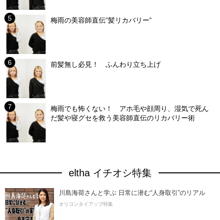
梅雨の美容師直伝”髪リカバリー”
前髪無し必見！ ふんわり立ち上げ
梅雨でも怖くない！ アホ毛や顔周り、湿気で死ん
だ髪や寝グセを救う美容師直伝のリカバリー術
eltha イチオシ特集
川島海荷さんと学ぶ 日常に潜む“人身取引”のリアル
オリコンタイアップ特集