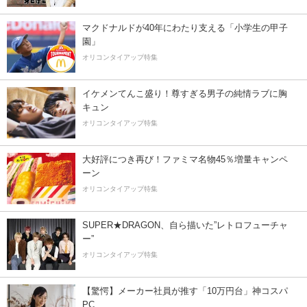
マクドナルドが40年にわたり支える「小学生の甲子
園」
オリコンタイアップ特集
イケメンてんこ盛り！尊すぎる男子の純情ラブに胸
キュン
オリコンタイアップ特集
大好評につき再び！ファミマ名物45％増量キャンペ
ーン
オリコンタイアップ特集
SUPER★DRAGON、自ら描いた”レトロフューチャ
ー”
オリコンタイアップ特集
【驚愕】メーカー社員が推す「10万円台」神コスパ
PC