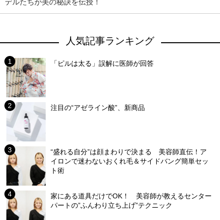
デルたちが美の秘訣を伝授！
人気記事ランキング
「ピルは太る」誤解に医師が回答
注目の“アゼライン酸”、新商品
“盛れる自分”は顔まわりで決まる 美容師直伝！ア
イロンで迷わないおくれ毛＆サイドバング簡単セッ
ト術
家にある道具だけでOK！ 美容師が教えるセンター
パートの”ふんわり立ち上げ”テクニック