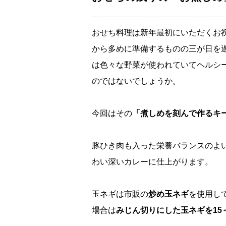
おせち料理は新年最初にいただくお
から多めに準備するものの三が日を
は色々な野菜が使われていてヘルシ
のではないでしょうか。
今回はその
「煮しめを刻んで作るキ
豚ひき肉も入った栄養バランスのよ
わい深いカレーに仕上がります。
玉ネギは市販の
炒め玉ネギ
を使用し
場合は
みじん切りにした玉ネギを15