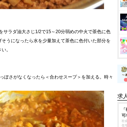
をサラダ油大さじ1/2で15～20分弱めの中火で茶色に色
げそうになったら水を少量加えて茶色に色付いた部分を
さい。
粉っぽさがなくなったら＜合わせスープ＞を加える。時々
。
求
「
可
社
住