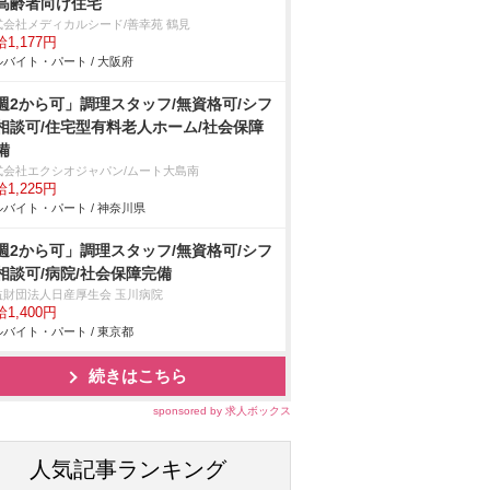
高齢者向け住宅
式会社メディカルシード/善幸苑 鶴見
1,177円
バイト・パート / 大阪府
週2から可」調理スタッフ/無資格可/シフ
相談可/住宅型有料老人ホーム/社会保障
備
式会社エクシオジャパン/ムート大島南
1,225円
バイト・パート / 神奈川県
週2から可」調理スタッフ/無資格可/シフ
相談可/病院/社会保障完備
益財団法人日産厚生会 玉川病院
1,400円
バイト・パート / 東京都
続きはこちら
sponsored by 求人ボックス
人気記事ランキング