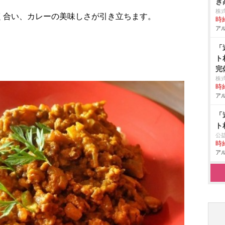
き
株
く合い、カレーの美味しさが引き立ちます。
時給
アル
「
ト
完
株
時給
アル
「
ト
公
時給
アル