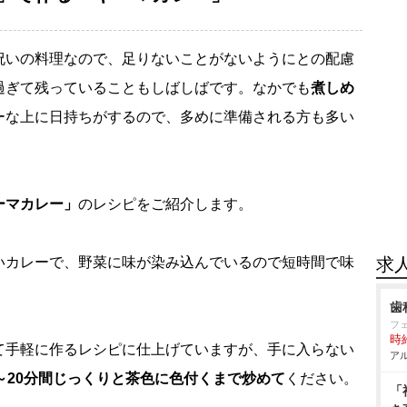
祝いの料理なので、足りないことがないようにとの配慮
過ぎて残っていることもしばしばです。なかでも
煮しめ
ーな上に日持ちがするので、多めに準備される方も多い
ーマカレー」
のレシピをご紹介します。
いカレーで、野菜に味が染み込んでいるので短時間で味
求
歯
フ
時給
て手軽に作るレシピに仕上げていますが、手に入らない
アル
～20分間じっくりと茶色に色付くまで炒めて
ください。
「