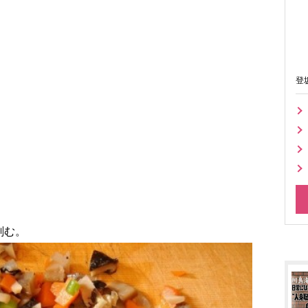
登
刻む。