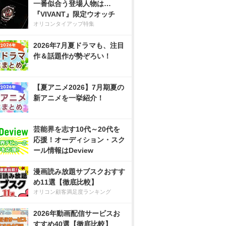
一番似合う登場人物は…
『VIVANT』限定ウオッチ
オリコンタイアップ特集
2026年7月夏ドラマも、注目
作＆話題作が勢ぞろい！
【夏アニメ2026】7月期夏の
新アニメを一挙紹介！
芸能界を志す10代～20代を
応援！オーディション・スク
ール情報はDeview
漫画読み放題サブスクおすす
め11選【徹底比較】
オリコン顧客満足度ランキング
2026年動画配信サービスお
すすめ40選【徹底比較】