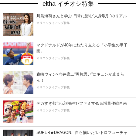
eltha イチオシ特集
川島海荷さんと学ぶ 日常に潜む“人身取引”のリアル
オリコンタイアップ特集
マクドナルドが40年にわたり支える「小学生の甲子
園」
オリコンタイアップ特集
森崎ウィン×向井康二“両片思い”にキュンが止まら
ん！
オリコンタイアップ特集
デカすぎ都市伝説発生!?ファミマ45％増量作戦再来
オリコンタイアップ特集
SUPER★DRAGON、自ら描いた”レトロフューチャ