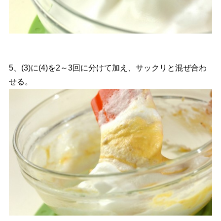
5、(3)に(4)を2～3回に分けて加え、サックリと混ぜ合わ
せる。