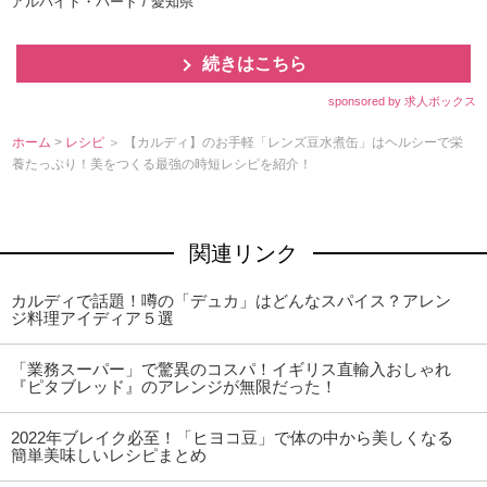
アルバイト・パート / 愛知県
続きはこちら
sponsored by 求人ボックス
ホーム
>
レシピ
＞ 【カルディ】のお手軽「レンズ豆水煮缶」はヘルシーで栄
養たっぷり！美をつくる最強の時短レシピを紹介！
関連リンク
カルディで話題！噂の「デュカ」はどんなスパイス？アレン
ジ料理アイディア５選
「業務スーパー」で驚異のコスパ！イギリス直輸入おしゃれ
『ピタブレッド』のアレンジが無限だった！
2022年ブレイク必至！「ヒヨコ豆」で体の中から美しくなる
簡単美味しいレシピまとめ