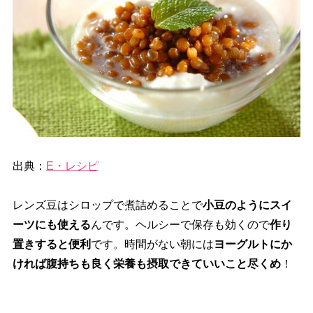
出典：
E・レシピ
レンズ豆はシロップで煮詰めることで
小豆のようにスイ
ーツにも使える
んです。ヘルシーで保存も効くので
作り
置きすると便利
です。時間がない朝には
ヨーグルトにか
ければ腹持ちも良く栄養も摂取できていいこと尽くめ
！