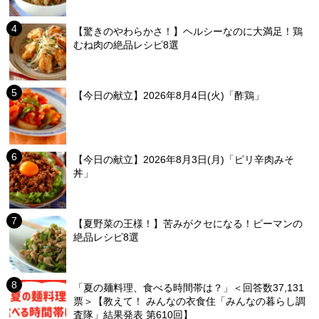
【驚きのやわらかさ！】ヘルシーなのに大満足！鶏
むね肉の絶品レシピ8選
【今日の献立】2026年8月4日(火)「酢鶏」
【今日の献立】2026年8月3日(月)「ピリ辛肉みそ
丼」
【夏野菜の王様！】苦みがクセになる！ピーマンの
絶品レシピ8選
「夏の麺料理、食べる時間帯は？」＜回答数37,131
票＞【教えて！ みんなの衣食住「みんなの暮らし調
査隊」結果発表 第610回】