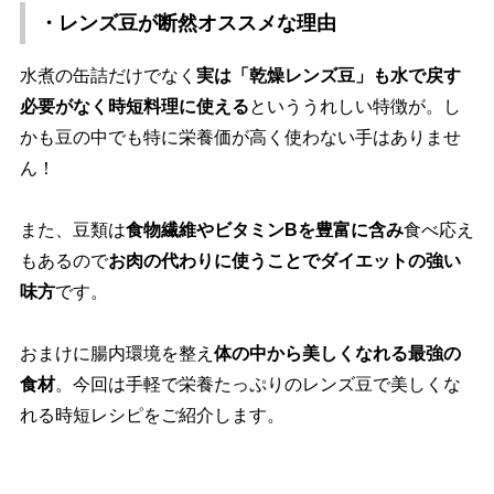
・レンズ豆が断然オススメな理由
水煮の缶詰だけでなく
実は「乾燥レンズ豆」も水で戻す
必要がなく時短料理に使える
といううれしい特徴が。し
かも豆の中でも特に栄養価が高く使わない手はありませ
ん！
また、豆類は
食物繊維やビタミンBを豊富に含み
食べ応え
もあるので
お肉の代わりに使うことでダイエットの強い
味方
です。
おまけに腸内環境を整え
体の中から美しくなれる最強の
食材
。今回は手軽で栄養たっぷりのレンズ豆で美しくな
れる時短レシピをご紹介します。