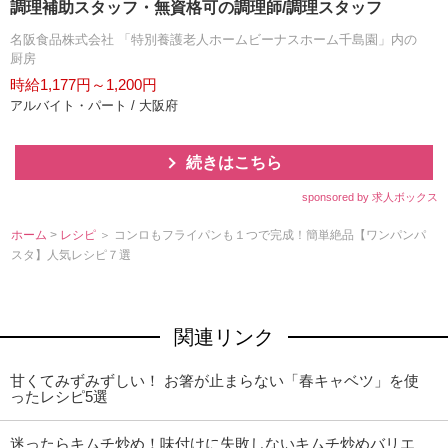
調理補助スタッフ・無資格可の調理師/調理スタッフ
名阪食品株式会社 「特別養護老人ホームビーナスホーム千島園」内の
厨房
時給1,177円～1,200円
アルバイト・パート / 大阪府
続きはこちら
sponsored by 求人ボックス
ホーム
>
レシピ
＞ コンロもフライパンも１つで完成！簡単絶品【ワンパンパ
スタ】人気レシピ７選
関連リンク
甘くてみずみずしい！ お箸が止まらない「春キャベツ」を使
ったレシピ5選
迷ったらキムチ炒め！味付けに失敗しないキムチ炒めバリエ