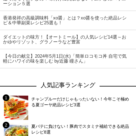
ーション５選
香港発祥の高級調味料「xo醤」とは？xo醤を使った絶品レシ
ピ＆中華副菜レシピ25選も！
ダイエットの味方！【オートミール】の人気レシピ14選～お
かゆやリゾット、グラノーラなど豊富
【今日の献立】2024年5月1日(水)「簡単ロコモコ丼 自宅で気
軽にハワイの味を楽しむ by近藤 瞳さん」
人気記事ランキング
チャンプルーだけじゃもったいない！今年こそ極め
る夏ゴーヤ絶品レシピ3選
夏バテに負けない！豚肉でスタミナ補給できる絶品
レシピ8選