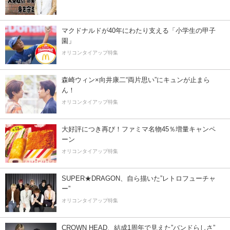
マクドナルドが40年にわたり支える「小学生の甲子
園」
オリコンタイアップ特集
森崎ウィン×向井康二“両片思い”にキュンが止まら
ん！
オリコンタイアップ特集
大好評につき再び！ファミマ名物45％増量キャンペ
ーン
オリコンタイアップ特集
SUPER★DRAGON、自ら描いた”レトロフューチャ
ー”
オリコンタイアップ特集
CROWN HEAD、結成1周年で見えた”バンドらしさ”