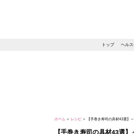
トップ
ヘルス
メイク・コスメ・スキ
ホーム
＞
レシピ
＞ 【手巻き寿司の具材43選
【手巻き寿司の具材43選