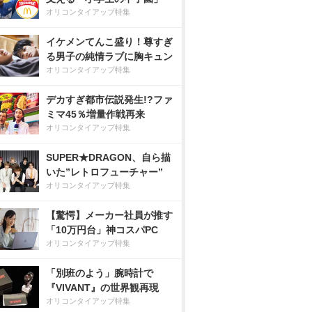
オリコンタイアップ特集
イケメンてんこ盛り！尊すぎ
る男子の純情ラブに胸キュン
オリコンタイアップ特集
デカすぎ都市伝説発生!?ファ
ミマ45％増量作戦再来
オリコンタイアップ特集
SUPER★DRAGON、自ら描
いた”レトロフューチャー”
オリコンタイアップ特集
【驚愕】メーカー社員が推す
「10万円台」神コスパPC
オリコンタイアップ特集
「別班のよう」腕時計で
『VIVANT』の世界観再現
オリコンタイアップ特集