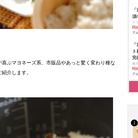
「
須
スマ
時給
アル
「
ト
完
が喜ぶマヨネーズ系、市販品やあっと驚く変わり種な
株
時給
ご紹介します。
アル