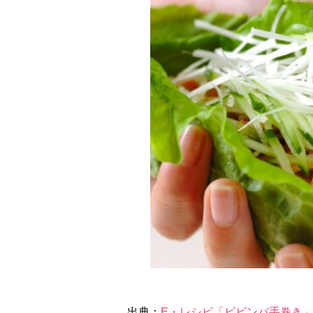
出典：
E・レシピ「ビビンバ手巻き