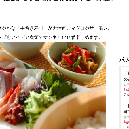
華やかな「手巻き寿司」が大活躍。マグロやサーモン、
ップもアイデア次第でマンネリ化せず楽しめます。
求
「
の
有
時給
アル
「
可
株
時給
アル