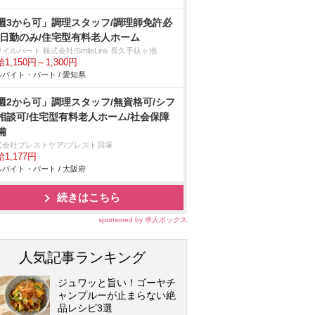
週3から可」調理スタッフ/調理師免許必
/日勤のみ/住宅型有料老人ホーム
イルハート 株式会社/SmileLink 長久手杁ヶ池
1,150円～1,300円
バイト・パート / 愛知県
週2から可」調理スタッフ/無資格可/シフ
相談可/住宅型有料老人ホーム/社会保障
備
式会社ブレストケア/ブレスト貝塚
1,177円
バイト・パート / 大阪府
続きはこちら
sponsored by 求人ボックス
人気記事ランキング
ジュワッと旨い！ゴーヤチ
ャンプルーが止まらない絶
品レシピ3選