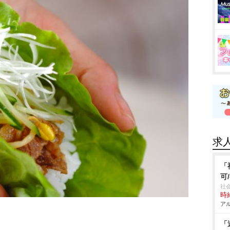
求
「
可
社
時給
アル
「
」