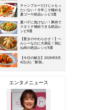
チャンプルーだけじゃもっ
たいない！今年こそ極める
夏ゴーヤ絶品レシピ3選
夏バテに負けない！豚肉で
スタミナ補給できる絶品レ
シピ8選
【驚きのやわらかさ！】ヘ
ルシーなのに大満足！鶏む
ね肉の絶品レシピ8選
【今日の献立】2026年8月
4日(火)「酢鶏」
エンタメニュース