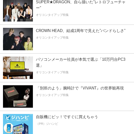
SUPER★DRAGON、自ら描いた”レトロフューチャ
ー”
オリコンタイアップ特集
CROWN HEAD、結成1周年で見えた”バンドらしさ”
オリコンタイアップ特集
パソコンメーカー社員が本気で選ぶ「10万円台PC3
選」
オリコンタイアップ特集
「別班のよう」腕時計で『VIVANT』の世界観再現
オリコンタイアップ特集
自販機にピッ！ですぐに買えちゃう
（PR）ジハンピ