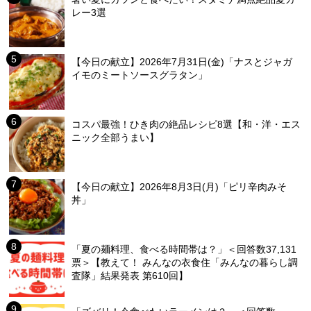
レー3選
【今日の献立】2026年7月31日(金)「ナスとジャガ
イモのミートソースグラタン」
コスパ最強！ひき肉の絶品レシピ8選【和・洋・エス
ニック全部うまい】
【今日の献立】2026年8月3日(月)「ピリ辛肉みそ
丼」
「夏の麺料理、食べる時間帯は？」＜回答数37,131
票＞【教えて！ みんなの衣食住「みんなの暮らし調
査隊」結果発表 第610回】