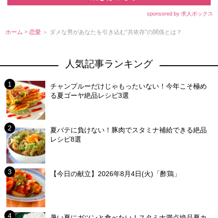
sponsored by 求人ボックス
ホーム
>
恋愛
＞ ダメな男があなたを引き込む“共依存”の関係とは？
人気記事ランキング
チャンプルーだけじゃもったいない！今年こそ極め
る夏ゴーヤ絶品レシピ3選
夏バテに負けない！豚肉でスタミナ補給できる絶品
レシピ8選
【今日の献立】2026年8月4日(火)「酢鶏」
暑い夏にガツンと食べたい！スタミナ満点絶品夏カ