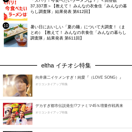
「ズバリ！今食べたいラーメンは？」＜回答数
37,337票＞【教えて！ みんなの衣食住「みんなの暮
らし調査隊」結果発表 第612回】
暑い日においしい「夏の麺」について大調査！（ま
とめ）【教えて！ みんなの衣食住「みんなの暮らし
調査隊」結果発表 第611回】
eltha イチオシ特集
向井康二イケメンすぎ！純愛『（LOVE SONG）』
オリコンタイアップ特集
デカすぎ都市伝説発生!?ファミマ45％増量作戦再来
オリコンタイアップ特集