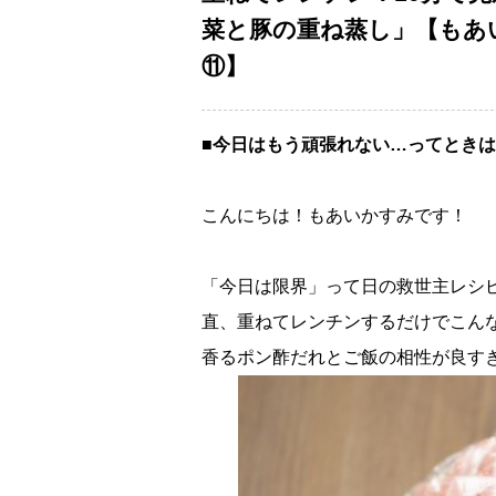
菜と豚の重ね蒸し」【もあ
⑪】
■今日はもう頑張れない…ってとき
こんにちは！もあいかすみです！
「今日は限界」って日の救世主レシ
直、重ねてレンチンするだけでこん
香るポン酢だれとご飯の相性が良す