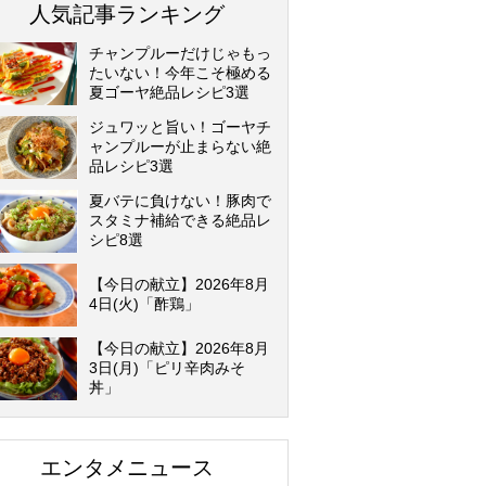
人気記事ランキング
チャンプルーだけじゃもっ
たいない！今年こそ極める
夏ゴーヤ絶品レシピ3選
ジュワッと旨い！ゴーヤチ
ャンプルーが止まらない絶
品レシピ3選
夏バテに負けない！豚肉で
スタミナ補給できる絶品レ
シピ8選
【今日の献立】2026年8月
4日(火)「酢鶏」
【今日の献立】2026年8月
3日(月)「ピリ辛肉みそ
丼」
エンタメニュース