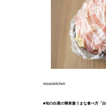
moaiskitchen
■旬の白菜の簡単激うまな食べ方「