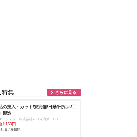
人特集
さらに見る
品の投入・カット/寮完備/日勤/日払い/工
・製造
Tエージェント株式会社AGT東海第一CU
1,160円
社員 / 愛知県