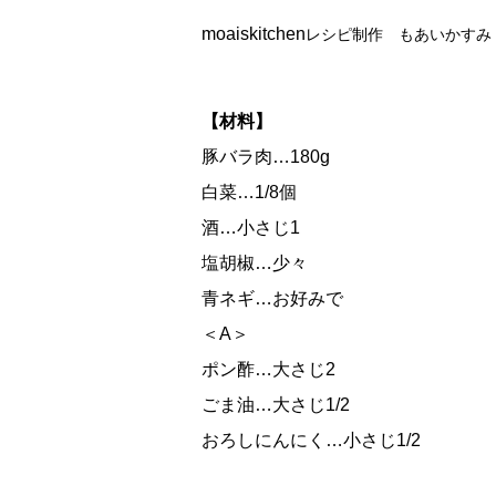
moaiskitchen
レシピ制作 もあいかすみ
【材料】
豚バラ肉…180g
白菜…1/8個
酒…小さじ1
塩胡椒…少々
青ネギ…お好みで
＜A＞
ポン酢…大さじ2
ごま油…大さじ1/2
おろしにんにく…小さじ1/2