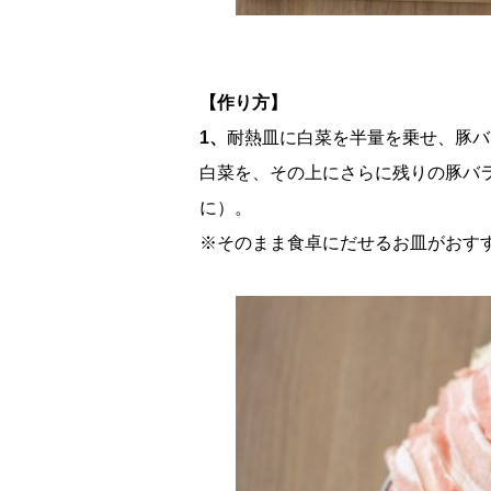
【作り方】
1、
耐熱皿に白菜を半量を乗せ、豚バ
白菜を、その上にさらに残りの豚バ
に）。
※そのまま食卓にだせるお皿がおす