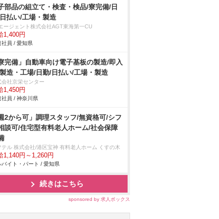
子部品の組立て・検査・検品/寮完備/日
/日払い/工場・製造
Tエージェント株式会社AGT東海第一CU
1,400円
社員 / 愛知県
寮完備」自動車向け電子基板の製造/即入
/製造・工場/日勤/日払い/工場・製造
式会社京栄センター
1,450円
社員 / 神奈川県
週2から可」調理スタッフ/無資格可/シフ
相談可/住宅型有料老人ホーム/社会保障
備
フテル 株式会社/港区宝神 有料老人ホーム くすの木
1,140円～1,260円
バイト・パート / 愛知県
続きはこちら
sponsored by 求人ボックス