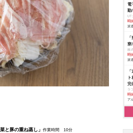
電
勤
U
時給
派遣
「
寮
株
時給
派遣
「
ト
完
ラ
時給
アル
白菜と豚の重ね蒸し」
作業時間 10分