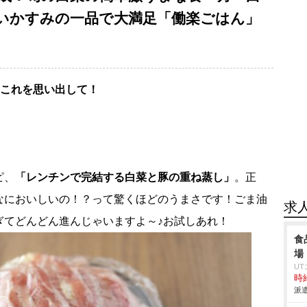
いかすみの一品で大満足「働楽ごはん」
はこれを思い出して！
ピ、
「レンチンで完結する白菜と豚の重ね蒸し」
。正
なにおいしいの！？って驚くほどのうまさです！ごま油
求
ぎてどんどん進んじゃいますよ～♪お試しあれ！
食
場
U
時給
派遣