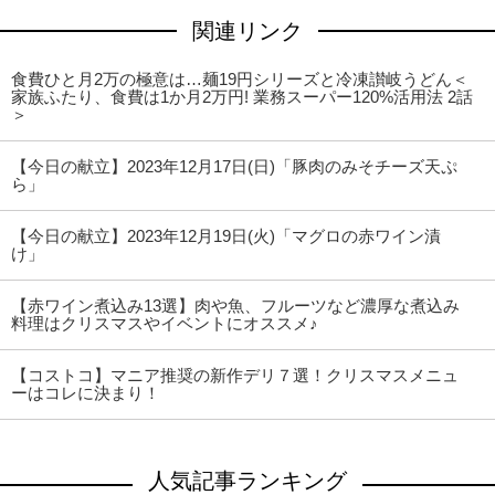
関連リンク
食費ひと月2万の極意は…麺19円シリーズと冷凍讃岐うどん＜
家族ふたり、食費は1か月2万円! 業務スーパー120%活用法 2話
＞
【今日の献立】2023年12月17日(日)「豚肉のみそチーズ天ぷ
ら」
【今日の献立】2023年12月19日(火)「マグロの赤ワイン漬
け」
【赤ワイン煮込み13選】肉や魚、フルーツなど濃厚な煮込み
料理はクリスマスやイベントにオススメ♪
【コストコ】マニア推奨の新作デリ７選！クリスマスメニュ
ーはコレに決まり！
人気記事ランキング