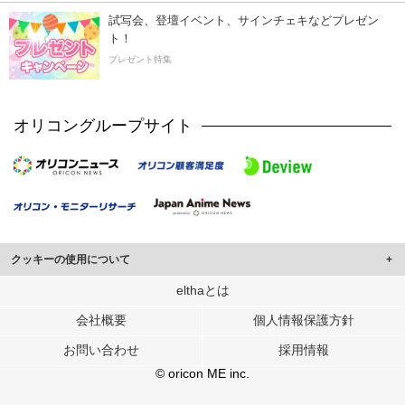
試写会、登壇イベント、サインチェキなどプレゼン
ト！
プレゼント特集
オリコングループサイト
クッキーの使用について
このサイトでは Cookie を使用して、ユーザーに合わせたコンテンツや広告の
elthaとは
表示、ソーシャル メディア機能の提供、広告の表示回数やクリック数の測定を
会社概要
個人情報保護方針
行っています。
また、ユーザーによるサイトの利用状況についても情報を収集し、ソーシャル
お問い合わせ
採用情報
メディアや広告配信、データ解析の各パートナーに提供しています。
各パートナーは、この情報とユーザーが各パートナーに提供した他の情報や、
© oricon ME inc.
ユーザーが各パートナーのサービスを使用したときに収集した他の情報を組み
合わせて使用することがあります。