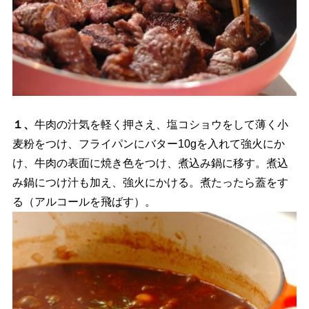
１、
牛肉の汁気を軽く押さえ、塩コショウをして薄く小
麦粉をつけ、フライパンにバター10gを入れて強火にか
け、牛肉の表面に焼き色をつけ、煮込み鍋に移す。煮込
み鍋につけ汁も加え、強火にかける。煮たったら蓋をす
る（アルコールを飛ばす）。