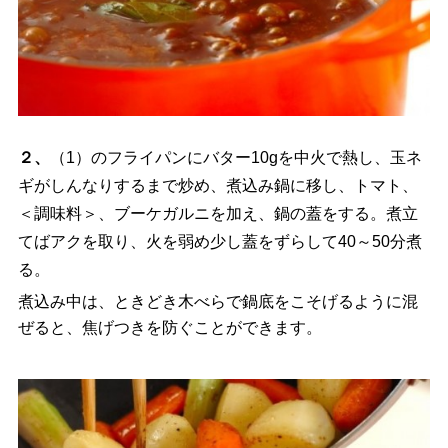
２、
（1）のフライパンにバター10gを中火で熱し、玉ネ
ギがしんなりするまで炒め、煮込み鍋に移し、トマト、
＜調味料＞、ブーケガルニを加え、鍋の蓋をする。煮立
てばアクを取り、火を弱め少し蓋をずらして40～50分煮
る。
煮込み中は、ときどき木べらで鍋底をこそげるように混
ぜると、焦げつきを防ぐことができます。