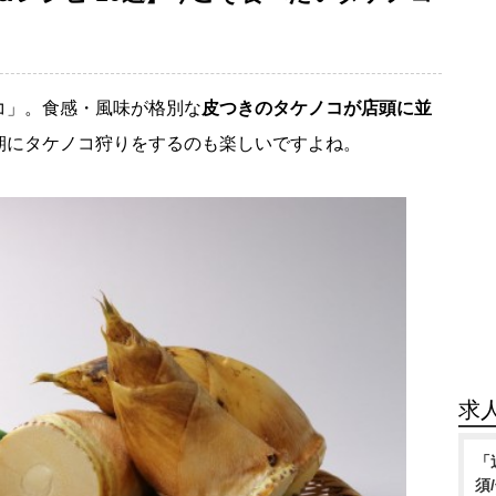
コ」。食感・風味が格別な
皮つきのタケノコが店頭に並
期にタケノコ狩りをするのも楽しいですよね。
求
「
須