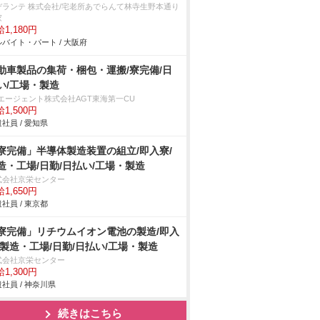
デランテ 株式会社/宅老所あでらんて林寺生野本通り
家
1,180円
バイト・パート / 大阪府
動車製品の集荷・梱包・運搬/寮完備/日
い/工場・製造
Tエージェント株式会社AGT東海第一CU
1,500円
社員 / 愛知県
寮完備」半導体製造装置の組立/即入寮/
造・工場/日勤/日払い/工場・製造
式会社京栄センター
1,650円
社員 / 東京都
寮完備」リチウムイオン電池の製造/即入
/製造・工場/日勤/日払い/工場・製造
式会社京栄センター
1,300円
社員 / 神奈川県
続きはこちら