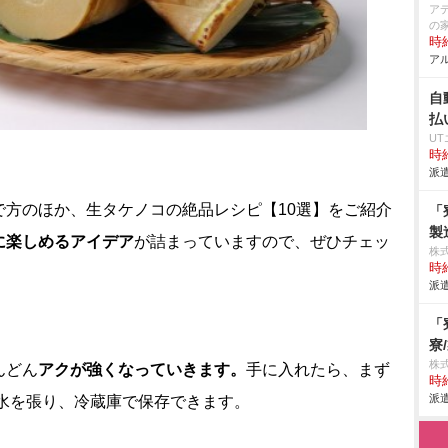
ア
の
時給
アル
自
払
U
時給
派遣
で方のほか、生タケノコの絶品レシピ【10選】をご紹介
「
製
に楽しめるアイデア
が詰まっていますので、ぜひチェッ
株
時給
派遣
「
寮
株
んどん
アクが強くなっていきます。
手に入れたら、まず
時給
派遣
水を張り、冷蔵庫で保存できます。