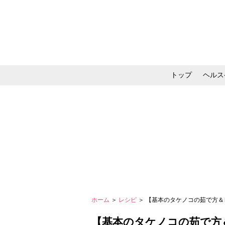
トップ
ヘルス
メイク・コスメ・スキ
ホーム
＞
レシピ
＞ 【基本のタケノコの茹で方＆
【基本のタケノコの茹で方