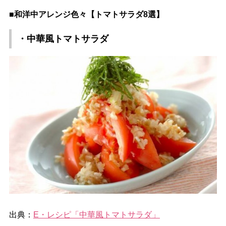
■和洋中アレンジ色々【トマトサラダ8選】
・中華風トマトサラダ
出典：
E・レシピ「中華風トマトサラダ」