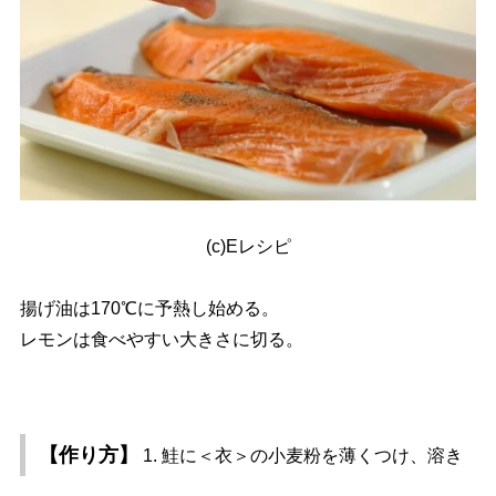
(c)Eレシピ
揚げ油は170℃に予熱し始める。
レモンは食べやすい大きさに切る。
【作り方】
1. 鮭に＜衣＞の小麦粉を薄くつけ、溶き