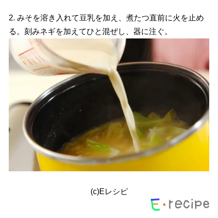
2. みそを溶き入れて豆乳を加え、煮たつ直前に火を止め
る。刻みネギを加えてひと混ぜし、器に注ぐ。
(c)Eレシピ