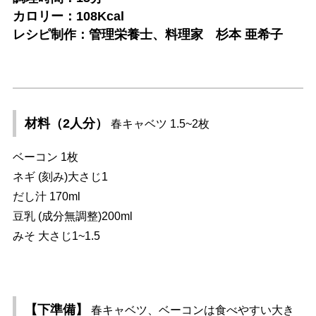
カロリー：108Kcal
レシピ制作：管理栄養士、料理家 杉本 亜希子
材料（2人分）
春キャベツ 1.5~2枚
ベーコン 1枚
ネギ (刻み)大さじ1
だし汁 170ml
豆乳 (成分無調整)200ml
みそ 大さじ1~1.5
【下準備】
春キャベツ、ベーコンは食べやすい大き