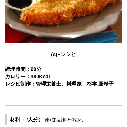
(c)Eレシピ
調理時間：20分
カロリー：380Kcal
レシピ制作：管理栄養士、料理家 杉本 亜希子
材料（2人分）
鮭 (甘塩鮭)2~3切れ