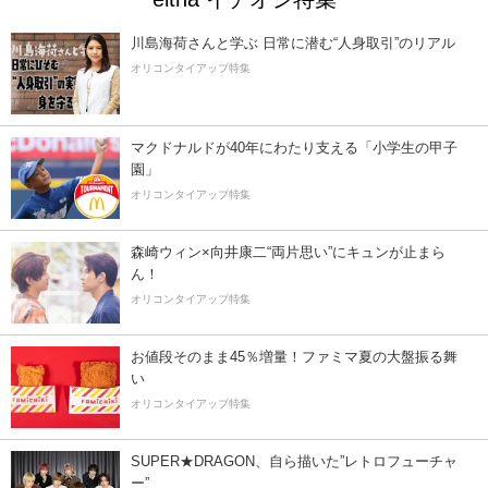
川島海荷さんと学ぶ 日常に潜む“人身取引”のリアル
オリコンタイアップ特集
マクドナルドが40年にわたり支える「小学生の甲子
園」
オリコンタイアップ特集
森崎ウィン×向井康二“両片思い”にキュンが止まら
ん！
オリコンタイアップ特集
お値段そのまま45％増量！ファミマ夏の大盤振る舞
い
オリコンタイアップ特集
SUPER★DRAGON、自ら描いた”レトロフューチャ
ー”