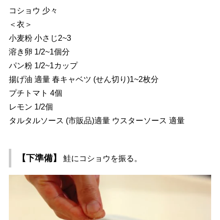
コショウ 少々
＜衣＞
小麦粉 小さじ2~3
溶き卵 1/2~1個分
パン粉 1/2~1カップ
揚げ油 適量 春キャベツ (せん切り)1~2枚分
プチトマト 4個
レモン 1/2個
タルタルソース (市販品)適量 ウスターソース 適量
【下準備】
鮭にコショウを振る。