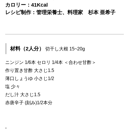
カロリー：41Kcal
レシピ制作：管理栄養士、料理家 杉本 亜希子
材料（2人分）
切干し大根 15~20g
ニンジン 1/6本 セロリ 1/4本 ＜合わせ甘酢＞
作り置き甘酢 大さじ1.5
薄口しょうゆ 小さじ1/2
塩 少々
だし汁 大さじ1.5
赤唐辛子 (刻み)1/2本分