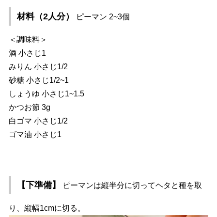
材料（2人分）
ピーマン 2~3個
＜調味料＞
酒 小さじ1
みりん 小さじ1/2
砂糖 小さじ1/2~1
しょうゆ 小さじ1~1.5
かつお節 3g
白ゴマ 小さじ1/2
ゴマ油 小さじ1
【下準備】
ピーマンは縦半分に切ってヘタと種を取
り、縦幅1cmに切る。