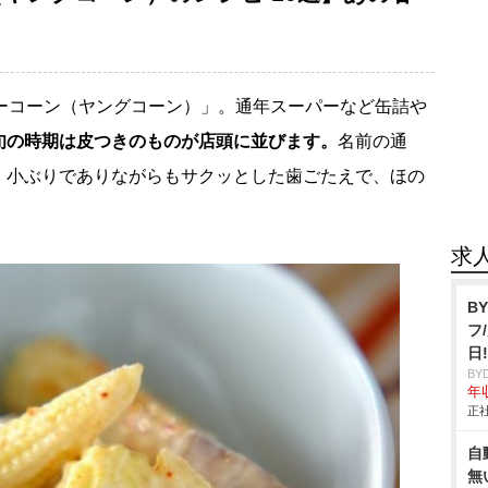
ビーコーン（ヤングコーン）」。通年スーパーなど缶詰
旬の時期は皮つきのものが店頭に並びます。
名前の通
、小ぶりでありながらもサクッとした歯ごたえで、ほの
求
B
フ
日
BY
年収
正社
自
無