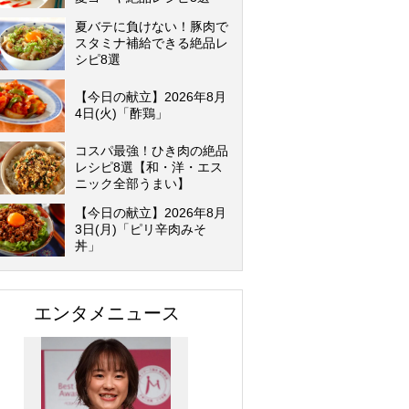
夏バテに負けない！豚肉で
スタミナ補給できる絶品レ
シピ8選
【今日の献立】2026年8月
4日(火)「酢鶏」
コスパ最強！ひき肉の絶品
レシピ8選【和・洋・エス
ニック全部うまい】
【今日の献立】2026年8月
3日(月)「ピリ辛肉みそ
丼」
エンタメニュース