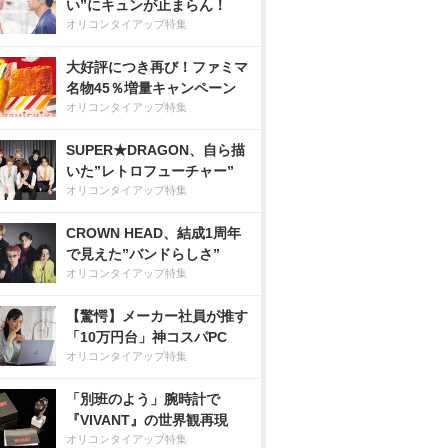
い”にキュンが止まらん！
オリコンタイアップ特集
大好評につき再び！ファミマ
名物45％増量キャンペーン
オリコンタイアップ特集
SUPER★DRAGON、自ら描
いた”レトロフューチャー”
オリコンタイアップ特集
CROWN HEAD、結成1周年
で見えた”バンドらしさ”
オリコンタイアップ特集
【驚愕】メーカー社員が推す
「10万円台」神コスパPC
オリコンタイアップ特集
「別班のよう」腕時計で
『VIVANT』の世界観再現
オリコンタイアップ特集