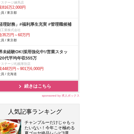
クステージ練馬店
816万2,000円
員 / 東京都
経理財務」#福利厚生充実 #管理職候補
浦工業株式会社
給35万円～60万円
員 / 東京都
界未経験OK!採用強化中!/営業スタッ
/20代平均年収555万
クステージ札幌厚別店
448万円～901万6,000円
員 / 北海道
続きはこちら
sponsored by 求人ボックス
人気記事ランキング
チャンプルーだけじゃもっ
たいない！今年こそ極める
夏ゴーヤ絶品レシピ3選