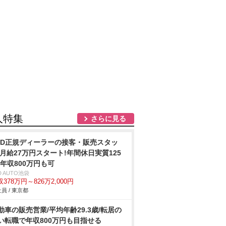
人特集
さらに見る
YD正規ディーラーの接客・販売スタッ
/月給27万円スタート!年間休日実質125
!年収800万円も可
D AUTO池袋
378万円～826万2,000円
員 / 東京都
動車の販売営業/平均年齢29.3歳/転居の
い転職で年収800万円も目指せる