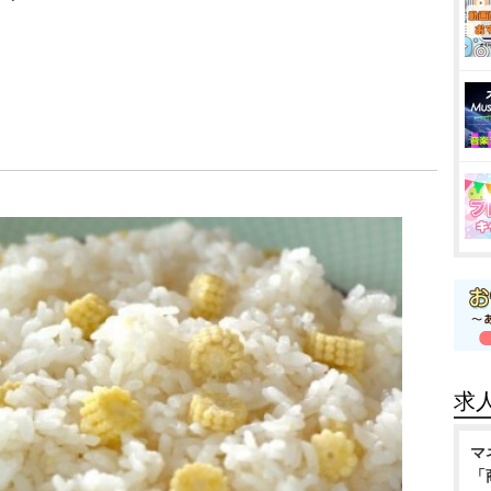
求
マ
「