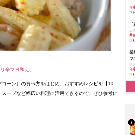
ネ
年収
正社
「
三
月
正社
業
フ
ネ
ピリ辛マヨ和え」
年収
正社
グコーン）の食べ方をはじめ、おすすめレシピを【10
、スープなど幅広い料理に活用できるので、ぜひ参考に