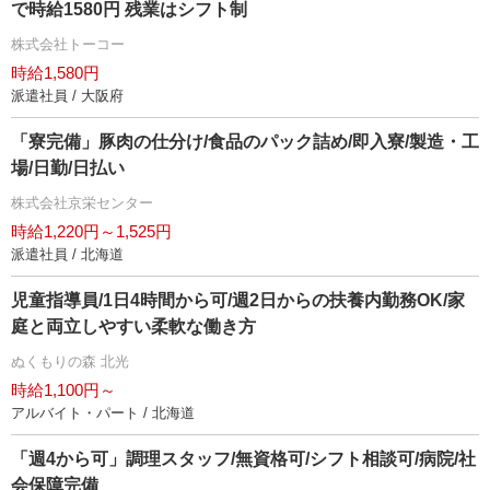
で時給1580円 残業はシフト制
株式会社トーコー
時給1,580円
派遣社員 / 大阪府
「寮完備」豚肉の仕分け/食品のパック詰め/即入寮/製造・工
場/日勤/日払い
株式会社京栄センター
時給1,220円～1,525円
派遣社員 / 北海道
児童指導員/1日4時間から可/週2日からの扶養内勤務OK/家
庭と両立しやすい柔軟な働き方
ぬくもりの森 北光
時給1,100円～
アルバイト・パート / 北海道
「週4から可」調理スタッフ/無資格可/シフト相談可/病院/社
会保障完備