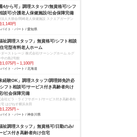
週4から可」調理スタッフ/無資格可/シフ
相談可/介護老人保健施設/社会保障完備
療法人大朋会/岡崎老人保健施設 スクエアガーデン
1,140円
バイト・パート / 愛知県
福祉調理スタッフ」無資格可/シフト相談
/住宅型有料老人ホーム
ンダーストレージ 株式会社/ナーシングホーム ルグ
ン中の島2号館
1,075円～1,100円
バイト・パート / 北海道
未経験OK」調理スタッフ/調理師免許必
/シフト相談可/サービス付き高齢者向け
宅/社会保障完備
式会社ビラ・ライフサポート/サービス付き高齢者向
住宅 はぴねす横浜永田
1,225円～
バイト・パート / 神奈川県
福祉調理スタッフ」無資格可/日勤のみ/
ービス付き高齢者向け住宅