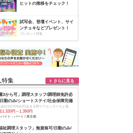
ヒットの推移をチェック！
試写会、登壇イベント、サイ
ンチェキなどプレゼント！
プレゼント特集
人特集
さらに見る
週3から可」調理スタッフ/調理師免許必
/日勤のみ/ショートステイ/社会保障完備
式会社SOYOKAZE/あきる野ケアセンターそよ風
1,320円～1,350円
バイト・パート / 東京都
福祉調理スタッフ」無資格可/日勤のみ/