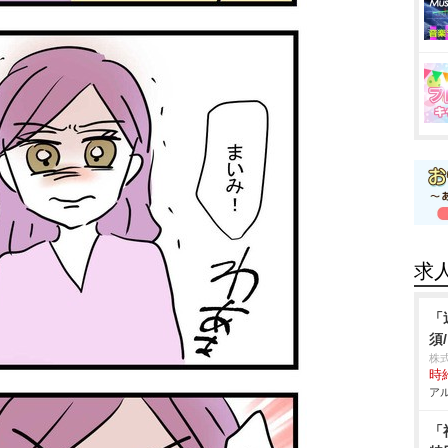
求
「
須
株
時給
アル
「