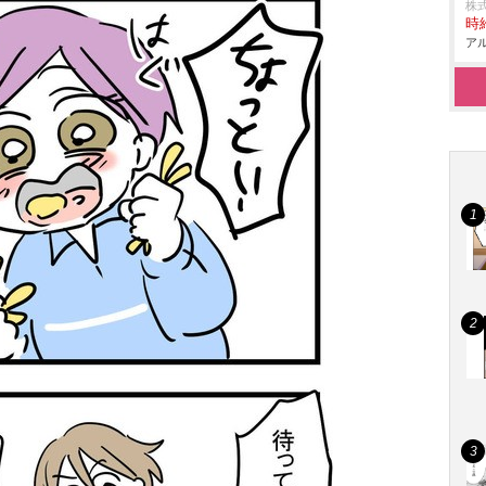
株
時給
アル