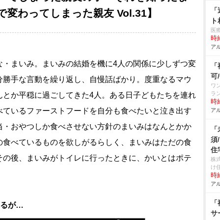
「
わってしまった親友 Vol.31】
ト
医
時給
アル
な・まいみ。まいみの結婚を機に4人の関係に少しずつ変
「
可
分勝手な言動を繰り返し、自慢話ばかり。度重なるマウ
ワ
ラ
んとか平穏に過ごしてきた4人。ある日子どもたちを連れ
時給
べているファーストフードを自分も食べたいと泣き出す
アル
当・おやつしか食べさせない方針のまいみはなんとかか
「
須
の食べているものを欲しがるらしく、まいみはただの食
住
その後、まいみがトイレに行ったときに、かいとはポテ
株
け
時給
アル
「
めるが…
サ