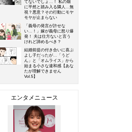
てないでしょ…！ 私の畑
に平然と踏み入る隣人…無
視？悪意？その行動にモヤ
モヤが止まらない
「義母の発言が許せな
い…！」嫁が義母に怒り爆
発！ 夫は仕方ないと言う
けれど諦めるべき？
結婚前提の付き合いに喜ぶ
よし子だったが…「うど
ん」と「オムライス」から
始まる小さな違和感【あな
たが理解できません
Vol.5】
エンタメニュース