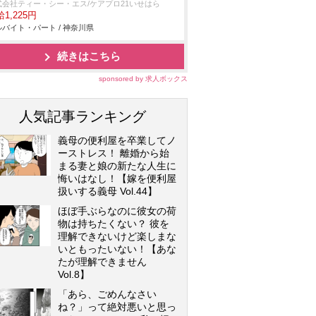
式会社ティー・シー・エス/ケアプロ21いせはら
1,225円
バイト・パート / 神奈川県
続きはこちら
sponsored by 求人ボックス
人気記事ランキング
義母の便利屋を卒業してノ
ーストレス！ 離婚から始
まる妻と娘の新たな人生に
悔いはなし！【嫁を便利屋
扱いする義母 Vol.44】
ほぼ手ぶらなのに彼女の荷
物は持ちたくない？ 彼を
理解できないけど楽しまな
いともったいない！【あな
たが理解できません
Vol.8】
「あら、ごめんなさい
ね？」って絶対悪いと思っ