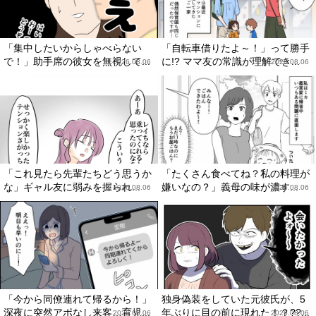
「集中したいからしゃべらない
「自転車借りたよ～！」って勝手
で！」助手席の彼女を無視して...
に!? ママ友の常識が理解でき...
2026.08.06
2026.08.06
「これ見たら先輩たちどう思うか
「たくさん食べてね？私の料理が
な」ギャル友に弱みを握られ...
嫌いなの？」義母の味が濃す...
2026.08.06
2026.08.06
「今から同僚連れて帰るから！」
独身偽装をしていた元彼氏が、5
深夜に突然アポなし来客…育児...
年ぶりに目の前に現れた！？??...
2026.08.06
2026.08.06