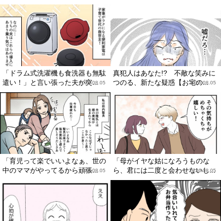
「ドラム式洗濯機も食洗器も無駄
真犯人はあなた!? 不敵な笑みに
遣い！」と言い張った夫が突...
つのる、新たな疑惑【お宅の...
2026.08.05
2026.08.05
「育児って楽でいいよなぁ、世の
「母がイヤな姑になろうものな
中のママがやってるから頑張...
ら、君には二度と会わせないし...
2026.08.05
2026.08.05