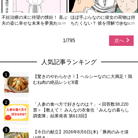
不妊治療の末に待望の懐妊！ 喜ぶ
ほぼ手ぶらなのに彼女の荷物は持
夫の姿に幸せな未来を夢見た...
ちたくない？ 彼を理解できな...
2026.08.05
2026.08.05
1/795
次へ
人気記事ランキング
【驚きのやわらかさ！】ヘルシーなのに大満足！鶏
むね肉の絶品レシピ8選
「人参の食べ方で好きなのは？」＜回答数38,220
票＞【教えて！ みんなの衣食住「みんなの暮らし
調査隊」結果発表 第613回】
【今日の献立】2026年8月6日(木)「豚肉のみそ漬
け焼き」