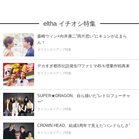
eltha イチオシ特集
森崎ウィン×向井康二“両片思い”にキュンが止まら
ん！
オリコンタイアップ特集
デカすぎ都市伝説発生!?ファミマ45％増量作戦再来
オリコンタイアップ特集
SUPER★DRAGON、自ら描いた”レトロフューチャ
ー”
オリコンタイアップ特集
CROWN HEAD、結成1周年で見えた”バンドらしさ”
オリコンタイアップ特集