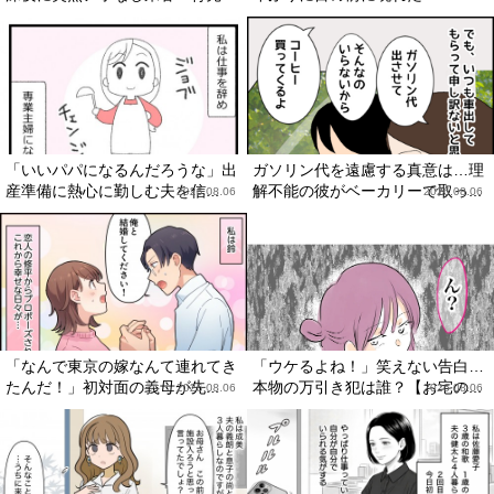
「いいパパになるんだろうな」出
ガソリン代を遠慮する真意は…理
産準備に熱心に勤しむ夫を信...
解不能の彼がベーカリーで取っ...
2026.08.06
2026.08.06
「なんで東京の嫁なんて連れてき
「ウケるよね！」笑えない告白…
たんだ！」初対面の義母が先...
本物の万引き犯は誰？【お宅の...
2026.08.06
2026.08.06