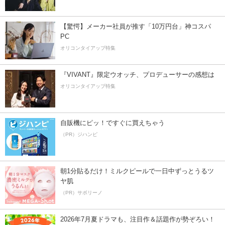
【驚愕】メーカー社員が推す「10万円台」神コスパ
PC
オリコンタイアップ特集
『VIVANT』限定ウオッチ、プロデューサーの感想は
オリコンタイアップ特集
自販機にピッ！ですぐに買えちゃう
（PR）ジハンピ
朝1分貼るだけ！ミルクピールで一日中ずっとうるツ
ヤ肌
（PR）サボリーノ
2026年7月夏ドラマも、注目作＆話題作が勢ぞろい！