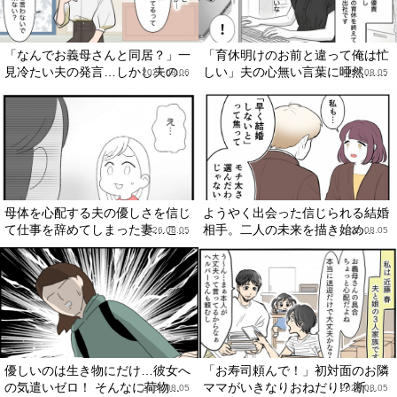
「なんでお義母さんと同居？」一
「育休明けのお前と違って俺は忙
見冷たい夫の発言…しかし夫の...
しい」夫の心無い言葉に唖然…...
2026.08.06
2026.08.05
母体を心配する夫の優しさを信じ
ようやく出会った信じられる結婚
て仕事を辞めてしまった妻…こ...
相手。二人の未来を描き始め...
2026.08.05
2026.08.05
優しいのは生き物にだけ…彼女へ
「お寿司頼んで！」初対面のお隣
の気遣いゼロ！ そんなに荷物...
ママがいきなりおねだり!? 断...
2026.08.05
2026.08.05