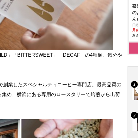
寮
の
ん
日
月給
派遣
LD」「BITTERSWEET」「DECAF」の4種類。気分
区で創業したスペシャルティコーヒー専門店。最高品質の
ら集め、横浜にある専用のロースタリーで焙煎から出荷