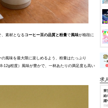
そ、素材となる
コーヒー豆の品質と粉量
で
風味
が格段に
ーの風味を最大限に楽しめるよう、粉量はたっぷり
8-12g程度）風味が豊かで、一杯あたりの満足度も高い
。
求
寮
給
躍
日