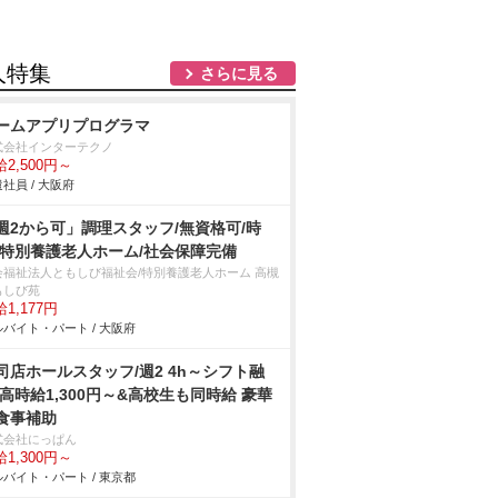
人特集
さらに見る
ームアプリプログラマ
式会社インターテクノ
2,500円～
社員 / 大阪府
週2から可」調理スタッフ/無資格可/時
/特別養護老人ホーム/社会保障完備
会福祉法人ともしび福祉会/特別養護老人ホーム 高槻
もしび苑
1,177円
バイト・パート / 大阪府
司店ホールスタッフ/週2 4h～シフト融
 高時給1,300円～&高校生も同時給 豪華
食事補助
式会社にっぱん
1,300円～
バイト・パート / 東京都