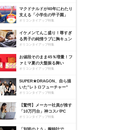
マクドナルドが40年にわたり
支える「小学生の甲子園」
オリコンタイアップ特集
イケメンてんこ盛り！尊すぎ
る男子の純情ラブに胸キュン
オリコンタイアップ特集
お値段そのまま45％増量！フ
ァミマ夏の大盤振る舞い
オリコンタイアップ特集
SUPER★DRAGON、自ら描
いた”レトロフューチャー”
オリコンタイアップ特集
【驚愕】メーカー社員が推す
「10万円台」神コスパPC
オリコンタイアップ特集
「別班のよう」腕時計で