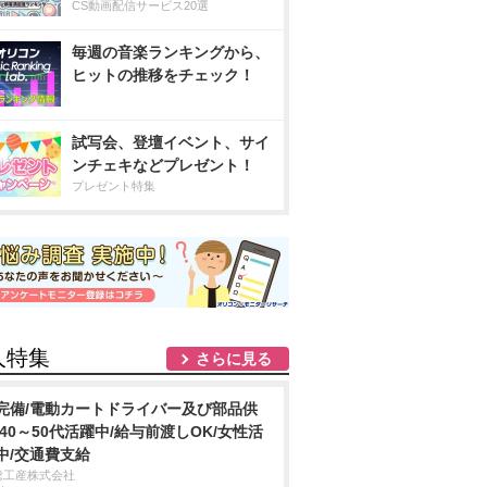
CS動画配信サービス20選
毎週の音楽ランキングから、
ヒットの推移をチェック！
試写会、登壇イベント、サイ
ンチェキなどプレゼント！
プレゼント特集
人特集
さらに見る
完備/電動カートドライバー及び部品供
/40～50代活躍中/給与前渡しOK/女性活
中/交通費支給
総工産株式会社