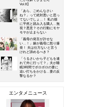
Vol.8】
「あら、ごめんなさい
ね？」って絶対悪いと思っ
てないでしょ…！ 私の畑
に平然と踏み入る隣人…無
視？悪意？その行動にモヤ
モヤが止まらない
「義母の発言が許せな
い…！」嫁が義母に怒り爆
発！ 夫は仕方ないと言う
けれど諦めるべき？
「うるさいから子どもを連
れて外に行って？」夫が睡
眠3時間でボロボロの妻に
追い打ちをかける…妻の反
撃なるか？
エンタメニュース