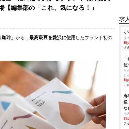
場【編集部の「これ、気になる！」
求
ゲ
口珈琲」
から、
最高級豆を贅沢に使用
したブランド初の
株
時給
。
派遣
「
短
社
と
時給
アル
寿
通
な
株
時給
アル