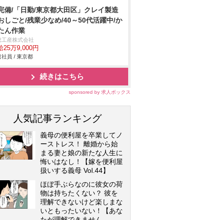
完備/「日勤/東京都大田区」クレイ製造
おしごと/残業少なめ/40～50代活躍中/か
たん作業
総工産株式会社
25万9,000円
社員 / 東京都
続きはこちら
sponsored by 求人ボックス
人気記事ランキング
義母の便利屋を卒業してノ
ーストレス！ 離婚から始
まる妻と娘の新たな人生に
悔いはなし！【嫁を便利屋
扱いする義母 Vol.44】
ほぼ手ぶらなのに彼女の荷
物は持ちたくない？ 彼を
理解できないけど楽しまな
いともったいない！【あな
たが理解できません