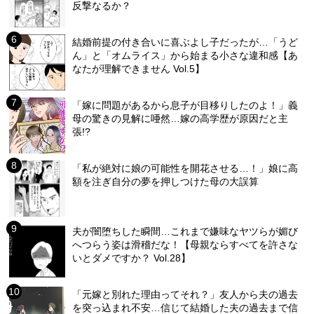
反撃なるか？
結婚前提の付き合いに喜ぶよし子だったが…「うど
ん」と「オムライス」から始まる小さな違和感【あ
なたが理解できません Vol.5】
「嫁に問題があるから息子が目移りしたのよ！」義
母の驚きの見解に唖然…嫁の高学歴が原因だと主
張!?
「私が絶対に娘の可能性を開花させる…！」娘に高
額を注ぎ自分の夢を押しつけた母の大誤算
夫が闇堕ちした瞬間…これまで嫌味なヤツらが媚び
へつらう姿は滑稽だな！【母親ならすべてを許さな
いとダメですか？ Vol.28】
「元嫁と別れた理由ってそれ？」友人から夫の過去
を突っ込まれ不安…信じて結婚した夫の過去まで信