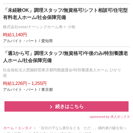
「未経験OK」調理スタッフ/無資格可/シフト相談可/住宅型
有料老人ホーム/社会保障完備
株式会社smis/ナーシングホーム寿々 小牧
時給1,140円
アルバイト・パート / 愛知県
「週3から可」調理スタッフ/無資格可/午後のみ/特別養護老
人ホーム/社会保障完備
社会福祉法人恩賜財団東京都同胞援護会/特別養護老人ホーム ひかり
苑
時給1,226円～1,255円
アルバイト・パート / 東京都
続きはこちら
sponsored by 求人ボックス
ホーム
>
エンタメ
＞ 「自分の子なら責任をとる ただ…」婚約者の嘘を知っ