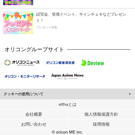
試写会、登壇イベント、サインチェキなどプレゼン
ト！
プレゼント特集
オリコングループサイト
クッキーの使用について
このサイトでは Cookie を使用して、ユーザーに合わせたコンテンツや広告の
elthaとは
表示、ソーシャル メディア機能の提供、広告の表示回数やクリック数の測定を
会社概要
個人情報保護方針
行っています。
また、ユーザーによるサイトの利用状況についても情報を収集し、ソーシャル
お問い合わせ
採用情報
メディアや広告配信、データ解析の各パートナーに提供しています。
各パートナーは、この情報とユーザーが各パートナーに提供した他の情報や、
© oricon ME inc.
ユーザーが各パートナーのサービスを使用したときに収集した他の情報を組み