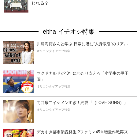
じれる？
eltha イチオシ特集
川島海荷さんと学ぶ 日常に潜む“人身取引”のリアル
オリコンタイアップ特集
マクドナルドが40年にわたり支える「小学生の甲子
園」
オリコンタイアップ特集
向井康二イケメンすぎ！純愛『（LOVE SONG）』
オリコンタイアップ特集
デカすぎ都市伝説発生!?ファミマ45％増量作戦再来