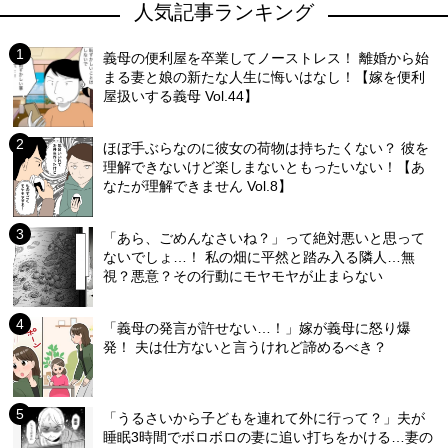
人気記事ランキング
義母の便利屋を卒業してノーストレス！ 離婚から始
まる妻と娘の新たな人生に悔いはなし！【嫁を便利
屋扱いする義母 Vol.44】
ほぼ手ぶらなのに彼女の荷物は持ちたくない？ 彼を
理解できないけど楽しまないともったいない！【あ
なたが理解できません Vol.8】
「あら、ごめんなさいね？」って絶対悪いと思って
ないでしょ…！ 私の畑に平然と踏み入る隣人…無
視？悪意？その行動にモヤモヤが止まらない
「義母の発言が許せない…！」嫁が義母に怒り爆
発！ 夫は仕方ないと言うけれど諦めるべき？
「うるさいから子どもを連れて外に行って？」夫が
睡眠3時間でボロボロの妻に追い打ちをかける…妻の