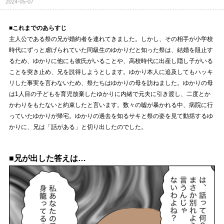
2024-05-07
■これまでのあらすじ
主人公である祭の兄が婚約者を連れてきました。しかし、その相手が小学校
時代にずっと虐げられていた同級生のゆかりだと知った祭は、結婚を阻止す
るため、ゆかりに他にも彼氏がいることや、高校時代に出産し隠し子がいる
ことを突き止め、兄を説得しようとします。ゆかり本人に追及してもハッキ
リした事実を言わないため、祭たちはゆかりの母を訪ねました。ゆかりの母
は1人目の子どもを育児放棄したゆかりに内緒で元夫に引き渡し、二度とか
かわりをもたないと約束したと言います。数々の嘘が暴かれる中、病院に行
っていたゆかりが帰宅。ゆかりの過去を知るサキと祭の姿を見て動揺するゆ
かりに、兄は「話がある」と切り出したのでした。
■兄が出した答えは…