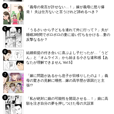
「義母の発言が許せない…！」嫁が義母に怒り爆
発！ 夫は仕方ないと言うけれど諦めるべき？
「うるさいから子どもを連れて外に行って？」夫が
睡眠3時間でボロボロの妻に追い打ちをかける…妻の
反撃なるか？
結婚前提の付き合いに喜ぶよし子だったが…「うど
ん」と「オムライス」から始まる小さな違和感【あ
なたが理解できません Vol.5】
「嫁に問題があるから息子が目移りしたのよ！」義
母の驚きの見解に唖然…嫁の高学歴が原因だと主
張!?
「私が絶対に娘の可能性を開花させる…！」娘に高
額を注ぎ自分の夢を押しつけた母の大誤算