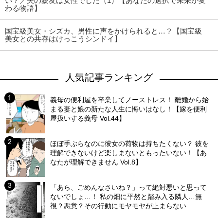
い？／夫の親友は女性でした（1）【あなたの選択で未来が変
わる物語】
国宝級美女・シズカ、男性に声をかけられると…？【国宝級
美女との共存はけっこうシンドイ】
人気記事ランキング
義母の便利屋を卒業してノーストレス！ 離婚から始
まる妻と娘の新たな人生に悔いはなし！【嫁を便利
屋扱いする義母 Vol.44】
ほぼ手ぶらなのに彼女の荷物は持ちたくない？ 彼を
理解できないけど楽しまないともったいない！【あ
なたが理解できません Vol.8】
「あら、ごめんなさいね？」って絶対悪いと思って
ないでしょ…！ 私の畑に平然と踏み入る隣人…無
視？悪意？その行動にモヤモヤが止まらない