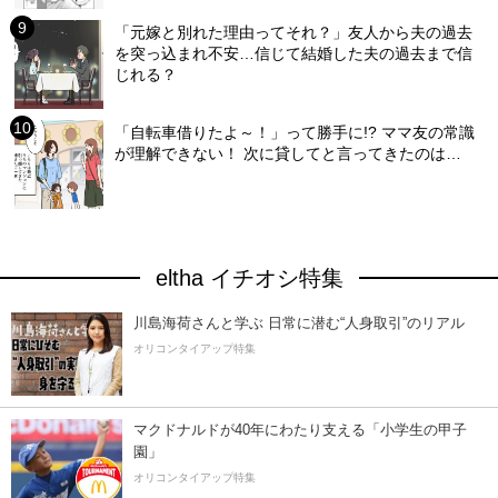
「元嫁と別れた理由ってそれ？」友人から夫の過去
を突っ込まれ不安…信じて結婚した夫の過去まで信
じれる？
「自転車借りたよ～！」って勝手に!? ママ友の常識
が理解できない！ 次に貸してと言ってきたのは…
eltha イチオシ特集
川島海荷さんと学ぶ 日常に潜む“人身取引”のリアル
オリコンタイアップ特集
マクドナルドが40年にわたり支える「小学生の甲子
園」
オリコンタイアップ特集