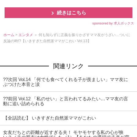
続きはこちら
sponsored by 求人ボックス
ホーム
>
エンタメ
＞ 何も知らずに正義を振りかざすママ友がうざい…ついに
反論の時!?【いきすぎた自然派ママがこわい Vol.13】
関連リンク
??次回 Vol.14 「何でも食べてくれる子が羨ましい」ママ友に
ぶつけた本音と涙
??前回 Vol.12 「私のせい」と言われてるみたい…ママ友の言
動に追い詰められる
【全話読む】 いきすぎた自然派ママがこわい
女友だちとの距離が近すぎる夫！ モヤモヤする私の心が狭