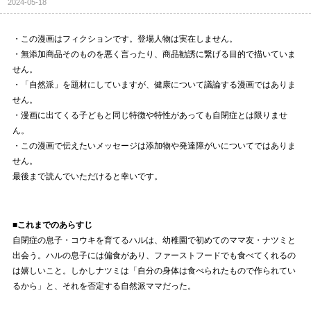
2024-05-18
・この漫画はフィクションです。登場人物は実在しません。
・無添加商品そのものを悪く言ったり、商品勧誘に繋げる目的で描いていま
せん。
・「自然派」を題材にしていますが、健康について議論する漫画ではありま
せん。
・漫画に出てくる子どもと同じ特徴や特性があっても自閉症とは限りませ
ん。
・この漫画で伝えたいメッセージは添加物や発達障がいについてではありま
せん。
最後まで読んでいただけると幸いです。
■これまでのあらすじ
自閉症の息子・コウキを育てるハルは、幼稚園で初めてのママ友・ナツミと
出会う。ハルの息子には偏食があり、ファーストフードでも食べてくれるの
は嬉しいこと。しかしナツミは「自分の身体は食べられたもので作られてい
るから」と、それを否定する自然派ママだった。