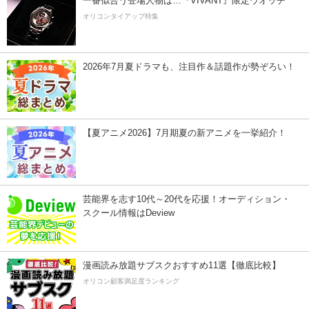
一番似合う登場人物は…『VIVANT』限定ウオッチ
オリコンタイアップ特集
2026年7月夏ドラマも、注目作＆話題作が勢ぞろい！
【夏アニメ2026】7月期夏の新アニメを一挙紹介！
芸能界を志す10代～20代を応援！オーディション・
スクール情報はDeview
漫画読み放題サブスクおすすめ11選【徹底比較】
オリコン顧客満足度ランキング