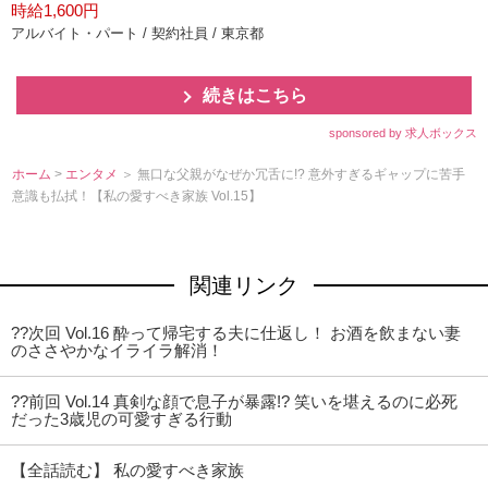
時給1,600円
アルバイト・パート / 契約社員 / 東京都
続きはこちら
sponsored by 求人ボックス
ホーム
>
エンタメ
＞ 無口な父親がなぜか冗舌に!? 意外すぎるギャップに苦手
意識も払拭！【私の愛すべき家族 Vol.15】
関連リンク
??次回 Vol.16 酔って帰宅する夫に仕返し！ お酒を飲まない妻
のささやかなイライラ解消！
??前回 Vol.14 真剣な顔で息子が暴露!? 笑いを堪えるのに必死
だった3歳児の可愛すぎる行動
【全話読む】 私の愛すべき家族