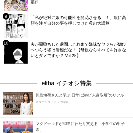
張!?
「私が絶対に娘の可能性を開花させる…！」娘に高
額を注ぎ自分の夢を押しつけた母の大誤算
夫が闇堕ちした瞬間…これまで嫌味なヤツらが媚び
へつらう姿は滑稽だな！【母親ならすべてを許さな
いとダメですか？ Vol.28】
eltha イチオシ特集
川島海荷さんと学ぶ 日常に潜む“人身取引”のリアル
オリコンタイアップ特集
マクドナルドが40年にわたり支える「小学生の甲子
園」