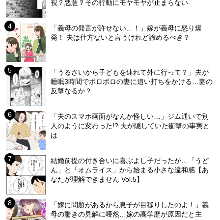
視？悪意？その行動にモヤモヤが止まらない
「義母の発言が許せない…！」嫁が義母に怒り爆
発！ 夫は仕方ないと言うけれど諦めるべき？
「うるさいから子どもを連れて外に行って？」夫が
睡眠3時間でボロボロの妻に追い打ちをかける…妻の
反撃なるか？
「夫のスマホ画面がなんか怪しい…」ジム通いで別
人のように変わった!? 夫が隠していた衝撃の事実と
は
結婚前提の付き合いに喜ぶよし子だったが…「うど
ん」と「オムライス」から始まる小さな違和感【あ
なたが理解できません Vol.5】
「嫁に問題があるから息子が目移りしたのよ！」義
母の驚きの見解に唖然…嫁の高学歴が原因だと主