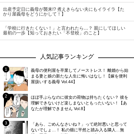
出産予定日に義母が襲来!? 煮えきらない夫にもイライラ【た
かり屋義母をどうにかして！】
「学校に行きたくない！」と言われたら…？ 親にしてほしい
最初の一歩【知っておきたい「不登校」のこと】
人気記事ランキング
義母の便利屋を卒業してノーストレス！ 離婚から始
まる妻と娘の新たな人生に悔いはなし！【嫁を便利
屋扱いする義母 Vol.44】
ほぼ手ぶらなのに彼女の荷物は持ちたくない？ 彼を
理解できないけど楽しまないともったいない！【あ
なたが理解できません Vol.8】
「あら、ごめんなさいね？」って絶対悪いと思って
ないでしょ…！ 私の畑に平然と踏み入る隣人…無