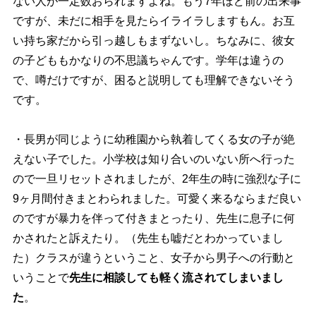
ない人が一定数おられますよね。もう7年ほど前の出来事
ですが、未だに相手を見たらイライラしますもん。お互
い持ち家だから引っ越しもまずないし。ちなみに、彼女
の子どももかなりの不思議ちゃんです。学年は違うの
で、噂だけですが、困ると説明しても理解できないそう
です。
・長男が同じように幼稚園から執着してくる女の子が絶
えない子でした。小学校は知り合いのいない所へ行った
ので一旦リセットされましたが、2年生の時に強烈な子に
9ヶ月間付きまとわられました。可愛く来るならまだ良い
のですが暴力を伴って付きまとったり、先生に息子に何
かされたと訴えたり。（先生も嘘だとわかっていまし
た）クラスが違うということ、女子から男子への行動と
いうことで
先生に相談しても軽く流されてしまいまし
た
。