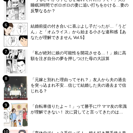
睡眠3時間でボロボロの妻に追い打ちをかける…妻の
反撃なるか？
結婚前提の付き合いに喜ぶよし子だったが…「うど
ん」と「オムライス」から始まる小さな違和感【あ
なたが理解できません Vol.5】
「私が絶対に娘の可能性を開花させる…！」娘に高
額を注ぎ自分の夢を押しつけた母の大誤算
「元嫁と別れた理由ってそれ？」友人から夫の過去
を突っ込まれ不安…信じて結婚した夫の過去まで信
じれる？
「自転車借りたよ～！」って勝手に!? ママ友の常識
が理解できない！ 次に貸してと言ってきたのは…