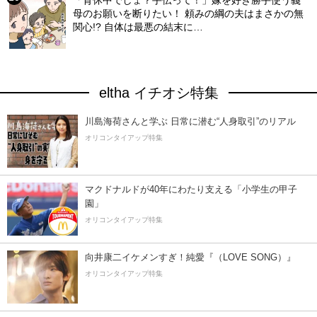
「育休中でしょ？手伝って！」嫁を好き勝手使う義
母のお願いを断りたい！ 頼みの綱の夫はまさかの無
関心!? 自体は最悪の結末に…
eltha イチオシ特集
川島海荷さんと学ぶ 日常に潜む“人身取引”のリアル
オリコンタイアップ特集
マクドナルドが40年にわたり支える「小学生の甲子
園」
オリコンタイアップ特集
向井康二イケメンすぎ！純愛『（LOVE SONG）』
オリコンタイアップ特集