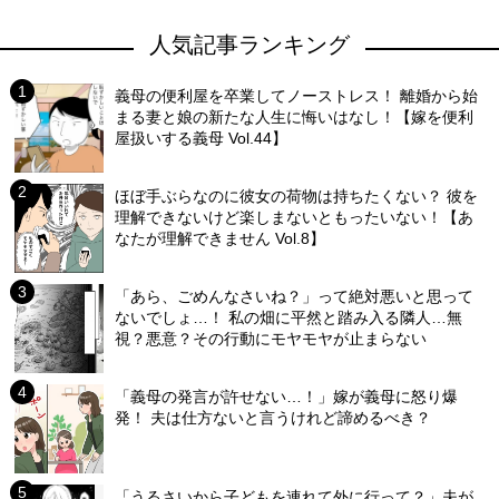
人気記事ランキング
義母の便利屋を卒業してノーストレス！ 離婚から始
まる妻と娘の新たな人生に悔いはなし！【嫁を便利
屋扱いする義母 Vol.44】
ほぼ手ぶらなのに彼女の荷物は持ちたくない？ 彼を
理解できないけど楽しまないともったいない！【あ
なたが理解できません Vol.8】
「あら、ごめんなさいね？」って絶対悪いと思って
ないでしょ…！ 私の畑に平然と踏み入る隣人…無
視？悪意？その行動にモヤモヤが止まらない
「義母の発言が許せない…！」嫁が義母に怒り爆
発！ 夫は仕方ないと言うけれど諦めるべき？
「うるさいから子どもを連れて外に行って？」夫が