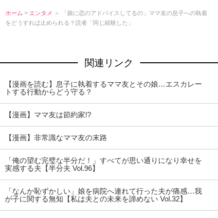
ホーム
>
エンタメ
＞ 「娘に恋のアドバイスしてるの」ママ友の息子への執着
をどうすれば止められる？読者「同じ経験した」
関連リンク
【漫画を読む】息子に執着するママ友とその娘…エスカレー
トする行動からどう守る？
【漫画】ママ友は節約家!?
【漫画】非常識なママ友の末路
「俺の望む完璧な半分だ！」すべてが思い通りになり幸せを
実感する夫【半分夫 Vol.96】
「なんか恥ずかしい」娘を病院へ連れて行った夫が痛感…我
が子に関する無知【私は夫との未来を諦めない Vol.32】