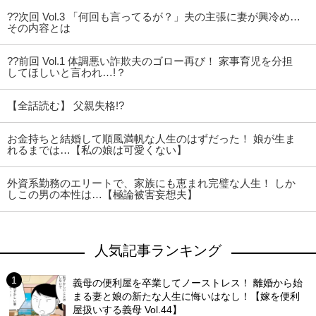
??次回 Vol.3 「何回も言ってるが？」夫の主張に妻が興冷め…
その内容とは
??前回 Vol.1 体調悪い詐欺夫のゴロー再び！ 家事育児を分担
してほしいと言われ…!？
【全話読む】 父親失格!?
お金持ちと結婚して順風満帆な人生のはずだった！ 娘が生ま
れるまでは…【私の娘は可愛くない】
外資系勤務のエリートで、家族にも恵まれ完璧な人生！ しか
しこの男の本性は…【極論被害妄想夫】
人気記事ランキング
義母の便利屋を卒業してノーストレス！ 離婚から始
まる妻と娘の新たな人生に悔いはなし！【嫁を便利
屋扱いする義母 Vol.44】