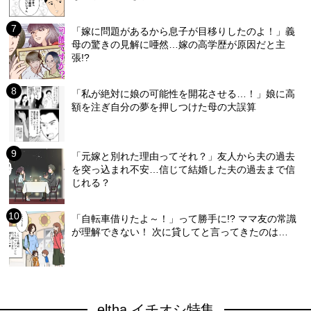
「嫁に問題があるから息子が目移りしたのよ！」義
母の驚きの見解に唖然…嫁の高学歴が原因だと主
張!?
「私が絶対に娘の可能性を開花させる…！」娘に高
額を注ぎ自分の夢を押しつけた母の大誤算
「元嫁と別れた理由ってそれ？」友人から夫の過去
を突っ込まれ不安…信じて結婚した夫の過去まで信
じれる？
「自転車借りたよ～！」って勝手に!? ママ友の常識
が理解できない！ 次に貸してと言ってきたのは…
eltha イチオシ特集