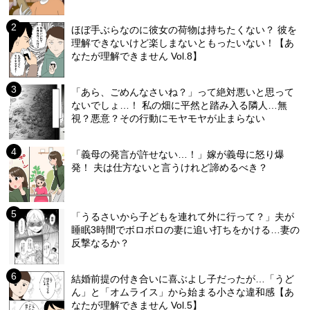
ほぼ手ぶらなのに彼女の荷物は持ちたくない？ 彼を
理解できないけど楽しまないともったいない！【あ
なたが理解できません Vol.8】
「あら、ごめんなさいね？」って絶対悪いと思って
ないでしょ…！ 私の畑に平然と踏み入る隣人…無
視？悪意？その行動にモヤモヤが止まらない
「義母の発言が許せない…！」嫁が義母に怒り爆
発！ 夫は仕方ないと言うけれど諦めるべき？
「うるさいから子どもを連れて外に行って？」夫が
睡眠3時間でボロボロの妻に追い打ちをかける…妻の
反撃なるか？
結婚前提の付き合いに喜ぶよし子だったが…「うど
ん」と「オムライス」から始まる小さな違和感【あ
なたが理解できません Vol.5】