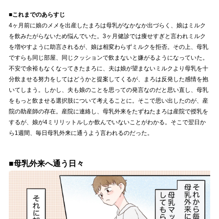
■これまでのあらすじ
4ヶ月前に娘のメメを出産したまろは母乳がなかなか出づらく、娘はミルク
を飲みたがらないため悩んでいた。3ヶ月健診では痩せすぎと言われミルク
を増やすように助言されるが、娘は相変わらずミルクを拒否。その上、母乳
ですらも同じ部屋、同じクッションで飲まないと嫌がるようになっていた。
不安で余裕もなくなってきたまろに、夫は娘が望まないミルクより母乳を十
分飲ませる努力をしてはどうかと提案してくるが、まろは反発した感情を抱
いてしまう。しかし、夫も娘のことを思っての発言なのだと思い直し、母乳
をもっと飲ませる選択肢について考えることに。そこで思い出したのが、産
院の助産師の存在。産院に連絡し、母乳外来をたずねたまろは産院で授乳を
するが、娘が4ミリリットルしか飲んでいないことがわかる。そこで翌日か
ら1週間、毎日母乳外来に通うよう言われるのだった。
■母乳外来へ通う日々