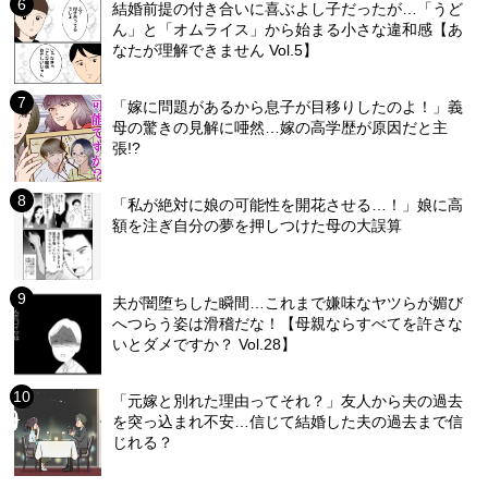
結婚前提の付き合いに喜ぶよし子だったが…「うど
ん」と「オムライス」から始まる小さな違和感【あ
なたが理解できません Vol.5】
「嫁に問題があるから息子が目移りしたのよ！」義
母の驚きの見解に唖然…嫁の高学歴が原因だと主
張!?
「私が絶対に娘の可能性を開花させる…！」娘に高
額を注ぎ自分の夢を押しつけた母の大誤算
夫が闇堕ちした瞬間…これまで嫌味なヤツらが媚び
へつらう姿は滑稽だな！【母親ならすべてを許さな
いとダメですか？ Vol.28】
「元嫁と別れた理由ってそれ？」友人から夫の過去
を突っ込まれ不安…信じて結婚した夫の過去まで信
じれる？