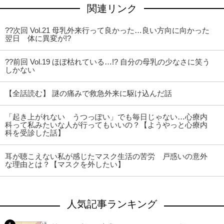
関連リンク
??次回 Vol.21 母乳外来行って良かった…良い方向に向かった
翌日 体に異変が!?
??前回 Vol.19 ほぼ枯れている…!? 自分の母乳の少なさに笑う
しかない
【全話読む】 謎の痛みで救急外来に駆け込んだ話
「起き上がれない うつっぽい」でも毎日じゃない…心療内
科って私みたいな人が行ってもいいの？【ようやっと心療内
科を受診した話】
耳が聴こえない私が感じたマスク生活の苦労 戸惑いの意外
な理由とは？【マスクを外したい】
人気記事ランキング