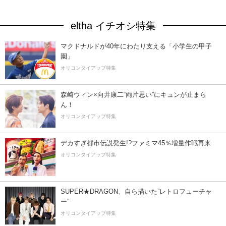
eltha イチオシ特集
マクドナルドが40年にわたり支える「小学生の甲子
園」
オリコンタイアップ特集
森崎ウィン×向井康二“両片思い”にキュンが止まら
ん！
オリコンタイアップ特集
デカすぎ都市伝説発生!?ファミマ45％増量作戦再来
オリコンタイアップ特集
SUPER★DRAGON、自ら描いた”レトロフューチャ
ー”
オリコンタイアップ特集