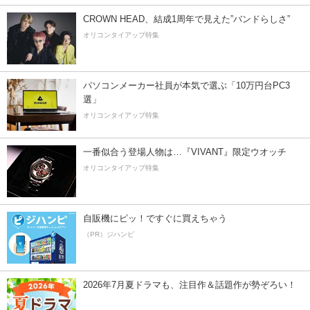
CROWN HEAD、結成1周年で見えた”バンドらしさ”
オリコンタイアップ特集
パソコンメーカー社員が本気で選ぶ「10万円台PC3
選」
オリコンタイアップ特集
一番似合う登場人物は…『VIVANT』限定ウオッチ
オリコンタイアップ特集
自販機にピッ！ですぐに買えちゃう
（PR）ジハンピ
2026年7月夏ドラマも、注目作＆話題作が勢ぞろい！