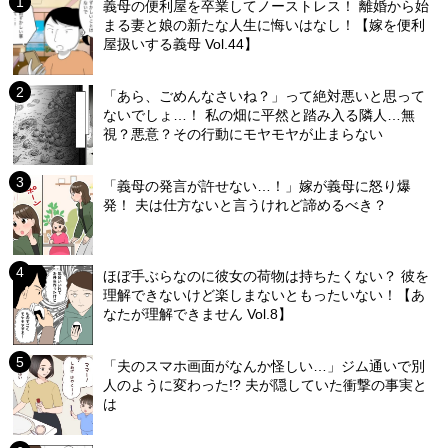
義母の便利屋を卒業してノーストレス！ 離婚から始
まる妻と娘の新たな人生に悔いはなし！【嫁を便利
屋扱いする義母 Vol.44】
「あら、ごめんなさいね？」って絶対悪いと思って
ないでしょ…！ 私の畑に平然と踏み入る隣人…無
視？悪意？その行動にモヤモヤが止まらない
「義母の発言が許せない…！」嫁が義母に怒り爆
発！ 夫は仕方ないと言うけれど諦めるべき？
ほぼ手ぶらなのに彼女の荷物は持ちたくない？ 彼を
理解できないけど楽しまないともったいない！【あ
なたが理解できません Vol.8】
「夫のスマホ画面がなんか怪しい…」ジム通いで別
人のように変わった!? 夫が隠していた衝撃の事実と
は